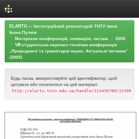
Skip
ELARTU — Інституційний репозитарій ТНТУ імені
navigation
Івана Пулюя
Матеріали конференцій, семінарів, читань
2005
Ⅷ студентська науково-технічна конференція
„Природничі та гуманітарні науки. Актуальні питання“
(2005)
Будь ласка, використовуйте цей ідентифікатор, щоб
цитувати або посилатися на цей матеріал:
http://elartu.tntu.edu.ua/handle/123456789/15399