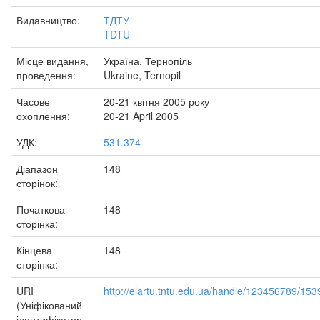
Видавництво:
ТДТУ
TDTU
Місце видання,
Україна, Тернопіль
проведення:
Ukraine, Ternopil
Часове
20-21 квітня 2005 року
охоплення:
20-21 April 2005
УДК:
531.374
Діапазон
148
сторінок:
Початкова
148
сторінка:
Кінцева
148
сторінка:
URI
http://elartu.tntu.edu.ua/handle/123456789/153
(Уніфікований
ідентифікатор