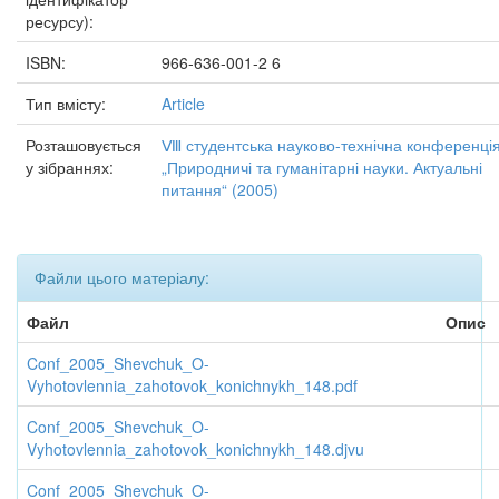
ресурсу):
ISBN:
966-636-001-2 6
Тип вмісту:
Article
Розташовується
Ⅷ студентська науково-технічна конференці
у зібраннях:
„Природничі та гуманітарні науки. Актуальні
питання“ (2005)
Файли цього матеріалу:
Файл
Опис
Conf_2005_Shevchuk_O-
Vyhotovlennia_zahotovok_konichnykh_148.pdf
Conf_2005_Shevchuk_O-
Vyhotovlennia_zahotovok_konichnykh_148.djvu
Conf_2005_Shevchuk_O-