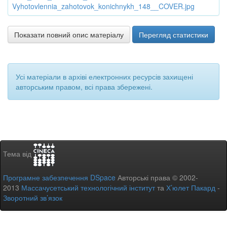
Vyhotovlennia_zahotovok_konichnykh_148__COVER.jpg
Показати повний опис матеріалу
Перегляд статистики
Усі матеріали в архіві електронних ресурсів захищені
авторським правом, всі права збережені.
Тема від
Програмне забезпечення DSpace
Авторські права © 2002-
2013
Массачусетський технологічний інститут
та
Х’юлет Пакард
-
Зворотний зв’язок