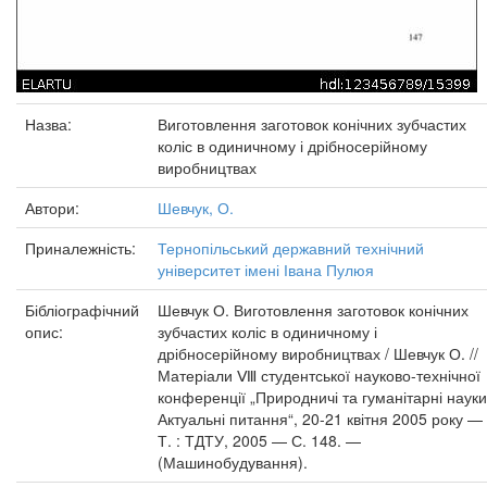
Назва:
Виготовлення заготовок конічних зубчастих
коліс в одиничному і дрібносерійному
виробництвах
Автори:
Шевчук, О.
Приналежність:
Тернопільський державний технічний
університет імені Івана Пулюя
Бібліографічний
Шевчук О. Виготовлення заготовок конічних
опис:
зубчастих коліс в одиничному і
дрібносерійному виробництвах / Шевчук О. //
Матеріали Ⅷ студентської науково-технічної
конференції „Природничі та гуманітарні науки
Актуальні питання“, 20-21 квітня 2005 року —
Т. : ТДТУ, 2005 — С. 148. —
(Машинобудування).