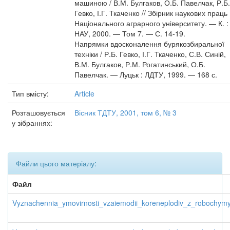
машиною / В.М. Булгаков, О.Б. Павелчак, Р.Б.
Гевко, І.Г. Ткаченко // Збірник наукових праць
Національного аграрного університету. — К. :
НАУ, 2000. — Том 7. — С. 14-19.
Напрямки вдосконалення бурякозбиральної
техніки / Р.Б. Гевко, І.Г. Ткаченко, С.В. Синій,
В.М. Булгаков, Р.М. Рогатинський, О.Б.
Павелчак. — Луцьк : ЛДТУ, 1999. — 168 с.
Тип вмісту:
Article
Розташовується
Вісник ТДТУ, 2001, том 6, № 3
у зібраннях:
Файли цього матеріалу:
Файл
Vyznachennia_ymovirnosti_vzaiemodii_koreneplodiv_z_robochym