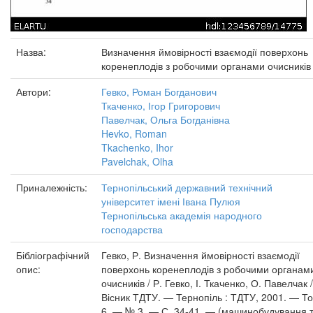
Назва:
Визначення ймовірності взаємодії поверхонь
коренеплодів з робочими органами очисників
Автори:
Гевко, Роман Богданович
Ткаченко, Ігор Григорович
Павелчак, Ольга Богданівна
Hevko, Roman
Tkachenko, Ihor
Pavelchak, Olha
Приналежність:
Тернопільський державний технічний
університет імені Івана Пулюя
Тернопільська академія народного
господарства
Бібліографічний
Гевко, Р. Визначення ймовірності взаємодії
опис:
поверхонь коренеплодів з робочими органам
очисників / Р. Гевко, І. Ткаченко, О. Павелчак /
Вісник ТДТУ. — Тернопіль : ТДТУ, 2001. — Т
6. — № 3. — С. 34-41. — (машинобудування 