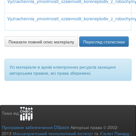
Vyznachennia_ymovirnosti_vzaiemodii_koreneplodiv_z_robochym
Vyznachennia_ymovirnosti_vzaiemodii_koreneplodiv_z_roboch
Показати повний опис матеріалу
Перегляд статистики
Усі матеріали в архіві електронних ресурсів захищені
авторським правом, всі права збережені.
Тема від
Програмне забезпечення DSpace
Авторські права © 2002-
2013
Массачусетський технологічний інститут
та
Х’юлет Пакард
-