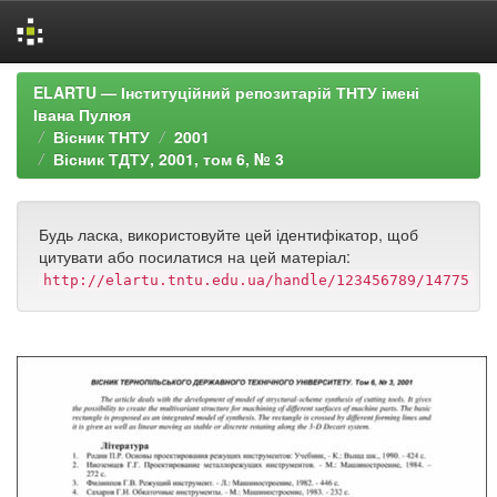
Skip
ELARTU — Інституційний репозитарій ТНТУ імені
navigation
Івана Пулюя
Вісник ТНТУ
2001
Вісник ТДТУ, 2001, том 6, № 3
Будь ласка, використовуйте цей ідентифікатор, щоб
цитувати або посилатися на цей матеріал:
http://elartu.tntu.edu.ua/handle/123456789/14775