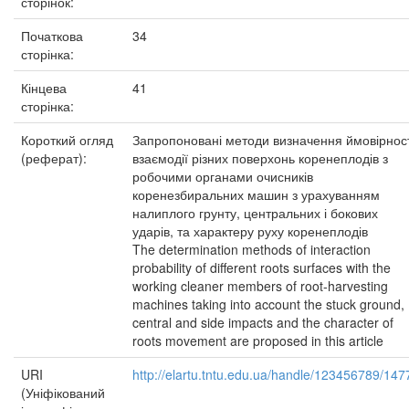
сторінок:
Початкова
34
сторінка:
Кінцева
41
сторінка:
Короткий огляд
Запропоновані методи визначення ймовірност
(реферат):
взаємодії різних поверхонь коренеплодів з
робочими органами очисників
коренезбиральних машин з урахуванням
налиплого грунту, центральних і бокових
ударів, та характеру руху коренеплодів
The determination methods of interaction
probability of different roots surfaces with the
working cleaner members of root-harvesting
machines taking into account the stuck ground,
central and side impacts and the character of
roots movement are proposed in this article
URI
http://elartu.tntu.edu.ua/handle/123456789/147
(Уніфікований