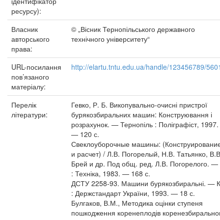
ідентифікатор
ресурсу):
Власник
© „Вісник Тернопільського державного
авторського
технічного університету“
права:
URL-посилання
http://elartu.tntu.edu.ua/handle/123456789/560
пов’язаного
матеріалу:
Перелік
Гевко, Р. Б. Викопувально-очисні пристрої
літератури:
бурякозбиральних машин: Конструювання і
розрахунок. — Тернопіль : Поліграфіст, 1997.
— 120 с.
Свеклоуборочные машины: (Конструировани
и расчет) / Л.В. Погорелый, Н.В. Татьянко, В.В
Брей и др. Под общ. ред. Л.В. Погорелого. — 
: Техніка, 1983. — 168 с.
ДСТУ 2258-93. Машини бурякозбиральні. — К
: Держстандарт України, 1993. — 18 с.
Булгаков, В.М., Методика оцінки ступеня
пошкодження коренеплодів коренезбиральн