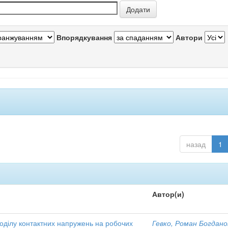
Впорядкування
Автори
назад
1
Автор(и)
оділу контактних напружень на робочих
Гевко, Роман Богдано