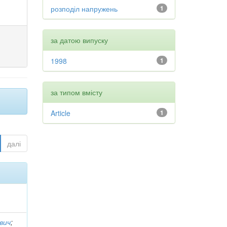
розподіл напружень
1
за датою випуску
1998
1
за типом вмісту
Article
1
далі
вич
;