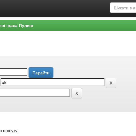
ені Івана Пулюя
в пошуку.