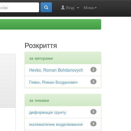
Вхід:
Мова
Розкриття
за авторами
Hevko, Roman Bohdanovych
1
Гевко, Роман Богданович
1
за темами
деформація грунту
1
математичне моделювання
1