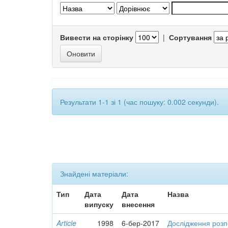
Вивести на сторінку
|
Сортування
Результати 1-1 зі 1 (час пошуку: 0.002 секунди).
Знайдені матеріали:
Тип
Дата
Дата
Назва
випуску
внесення
Article
1998
6-бер-2017
Дослідження розп