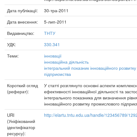
Дата публікації:
30-тра-2011
Дата внесення:
5-лип-2011
Видавництво:
ТНТУ
УДК:
330.341
Теми:
інновації
інноваційна діяльність
інтегральний показник інноваційного розвитку
підприємства
Короткий огляд
У статті розглянуто основні аспекти комплексн
(реферат):
ефективності інноваційної діяльності та заст
інтегрального показника для визначення рівн
інноваційного розвитку промислового підприє
URI
http://elartu.tntu.edu.ua/handle/123456789/129
(Уніфікований
ідентифікатор
ресурсу):