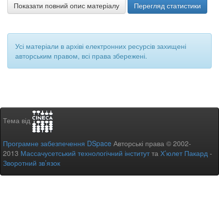
Показати повний опис матеріалу
Перегляд статистики
Усі матеріали в архіві електронних ресурсів захищені
авторським правом, всі права збережені.
Тема від
Програмне забезпечення DSpace
Авторські права © 2002-
2013
Массачусетський технологічний інститут
та
Х’юлет Пакард
-
Зворотний зв’язок