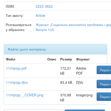
ISSN:
2223-3822
Тип вмісту:
Article
Розташовується
Журнал „Соціально-економічні проблеми і дер
у зібраннях:
Випуск 1(4)
Файли цього матеріалу:
Файл
Опис
Розмір
Формат
11mlyrpp.pdf
172,21
Adobe
Перегл
kB
PDF
11mlyrpp.djvu
83,4 kB
DjVu
Перегл
11mlyrpp__COVER.png
370,88
image/png
Перегл
kB