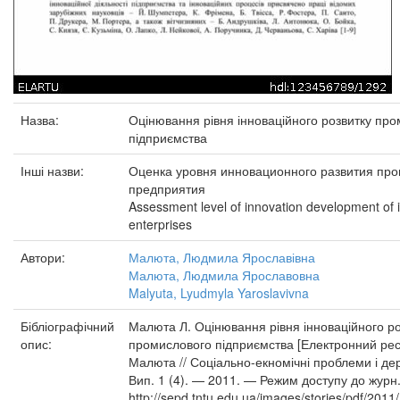
Назва:
Оцінювання рівня інноваційного розвитку пр
підприємства
Інші назви:
Оценка уровня инновационного развития пр
предприятия
Assessment level of innovation development of i
enterprises
Автори:
Малюта, Людмила Ярославівна
Малюта, Людмила Ярославовна
Malyuta, Lyudmyla Yaroslavivna
Бібліографічний
Малюта Л. Оцінювання рівня інноваційного ро
опис:
промислового підприємства [Електронний ресу
Малюта // Соціально-екномічні проблеми і д
Вип. 1 (4). — 2011. — Режим доступу до журн.
http://sepd.tntu.edu.ua/images/stories/pdf/2011