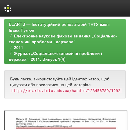
Skip
ELARTU — Інституційний репозитарій ТНТУ імені
navigation
Івана Пулюя
Електронне наукове фахове видання „Соціально-
економічні проблеми і держава“
2011
Журнал „Соціально-економічні проблеми і
держава“, 2011, Випуск 1(4)
Будь ласка, використовуйте цей ідентифікатор, щоб
цитувати або посилатися на цей матеріал:
http://elartu.tntu.edu.ua/handle/123456789/1292