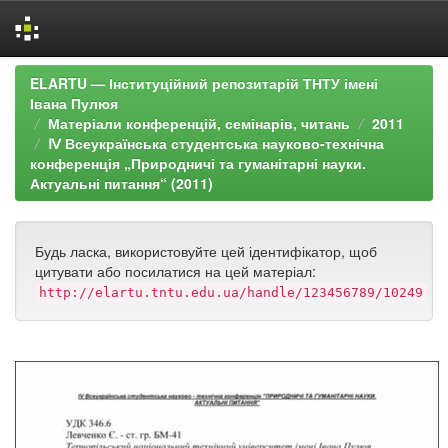
Skip
ELARTU — Інституційний репозитарій ТНТУ імені
navigation
Івана Пулюя
Матеріали конференцій, семінарів, читань
2011
Ⅳ Всеукраїнська студентська науково-технічна
конференція „Природничі та гуманітарні науки.
Актуальні питання“ (2011)
Будь ласка, використовуйте цей ідентифікатор, щоб
цитувати або посилатися на цей матеріал:
http://elartu.tntu.edu.ua/handle/123456789/10249