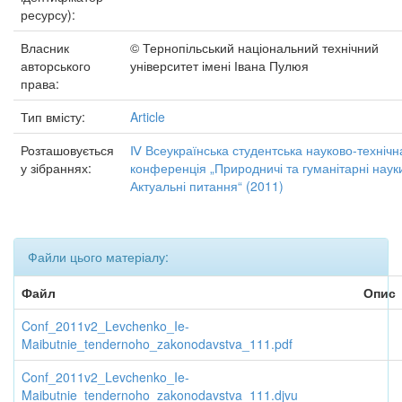
ресурсу):
Власник
© Тернопільський національний технічний
авторського
університет імені Івана Пулюя
права:
Тип вмісту:
Article
Розташовується
Ⅳ Всеукраїнська студентська науково-технічн
у зібраннях:
конференція „Природничі та гуманітарні наук
Актуальні питання“ (2011)
Файли цього матеріалу:
Файл
Опис
Conf_2011v2_Levchenko_Ie-
Maibutnie_tendernoho_zakonodavstva_111.pdf
Conf_2011v2_Levchenko_Ie-
Maibutnie_tendernoho_zakonodavstva_111.djvu