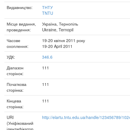
Видавництво:
ТНТУ
TNTU
Місце видання,
Україна, Тернопіль
проведення:
Ukraine, Ternopil
Часове
19-20 квітня 2011 року
охоплення:
19-20 April 2011
УДК:
346.6
Діапазон
111
сторінок:
Початкова
111
сторінка:
Кінцева
111
сторінка:
URI
http://elartu.tntu.edu.ua/handle/123456789/102
(Уніфікований
ідентифікатор