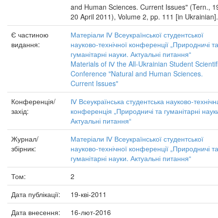
and Human Sciences. Current Issues" (Tern., 1
20 April 2011), Volume 2, pp. 111 [in Ukrainian].
Є частиною
Матеріали Ⅳ Всеукраїнської студентської
видання:
науково-технічної конференції „Природничі т
гуманітарні науки. Актуальні питання“
Materials of Ⅳ the All-Ukrainian Student Scientif
Conference "Natural and Human Sciences.
Current Issues"
Конференція/
Ⅳ Всеукраїнська студентська науково-технічн
захід:
конференція „Природничі та гуманітарні наук
Актуальні питання“
Журнал/
Матеріали Ⅳ Всеукраїнської студентської
збірник:
науково-технічної конференції „Природничі т
гуманітарні науки. Актуальні питання“
Том:
2
Дата публікації:
19-кві-2011
Дата внесення:
16-лют-2016