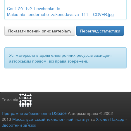
Conf_2011v2_Levchenko_Ie-
Maibutnie_tendernoho_zakonodavstva_111__COVER.jpg
Показати повний опис матеріалу
Перегляд статистики
Усі матеріали в архіві електронних ресурсів захищені
авторським правом, всі права збережені.
Тема від
Програмне забезпечення DSpace
Авторські права © 2002-
2013
Массачусетський технологічний інститут
та
Х’юлет Пакард
-
Зворотний зв’язок