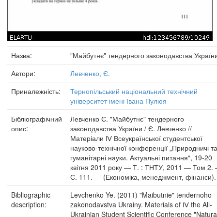
Назва:
"Майбутнє" тендерного законодавства Україн
Автори:
Левченко, Є.
Приналежність:
Тернопільський національний технічний
університет імені Івана Пулюя
Бібліографічний
Левченко Є. "Майбутнє" тендерного
опис:
законодавства України / Є. Левченко //
Матеріали Ⅳ Всеукраїнської студентської
науково-технічної конференції „Природничі т
гуманітарні науки. Актуальні питання“, 19-20
квітня 2011 року — Т. : ТНТУ, 2011 — Том 2.
С. 111. — (Економіка, менеджмент, фінанси).
Bibliographic
Levchenko Ye. (2011) "Maibutnie" tendernoho
description:
zakonodavstva Ukrainy. Materials of Ⅳ the All-
Ukrainian Student Scientific Conference "Natura