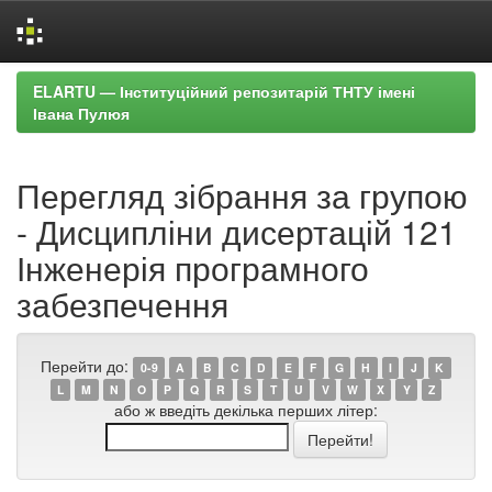
Skip
ELARTU — Інституційний репозитарій ТНТУ імені
navigation
Івана Пулюя
Перегляд зібрання за групою
- Дисципліни дисертацій 121
Інженерія програмного
забезпечення
Перейти до:
0-9
A
B
C
D
E
F
G
H
I
J
K
L
M
N
O
P
Q
R
S
T
U
V
W
X
Y
Z
або ж введіть декілька перших літер: