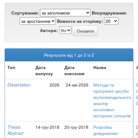
Сортування:
Впорядкування:
Вивести на сторінку:
Автори:
Результати від 1 до 2 із 2
Тип
Дата
Дата
Назва
випуску
внесення
Dissertation
2026
24-кві-2026
Методи та
програмні засоби
мультимодального
аналізу
когнітивно-
моторних сигналів
Thesis
14-гру-2018
20-гру-2018
Розробка
Abstract
довідниково-