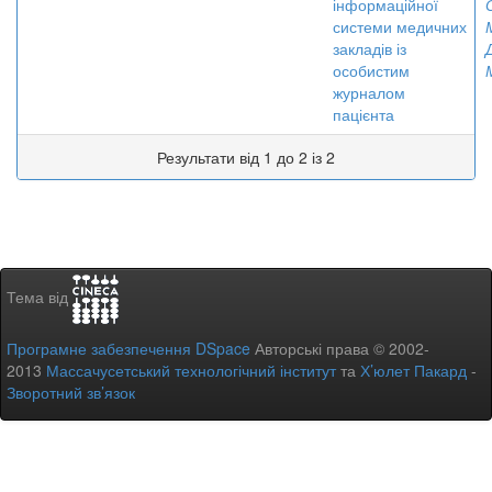
інформаційної
системи медичних
закладів із
особистим
журналом
пацієнта
Результати від 1 до 2 із 2
Тема від
Програмне забезпечення DSpace
Авторські права © 2002-
2013
Массачусетський технологічний інститут
та
Х’юлет Пакард
-
Зворотний зв’язок