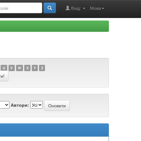
Вхід:
Мова
U
V
W
X
Y
Z
Автори: