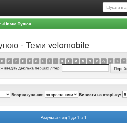
ені Івана Пулюя
упою - Теми velomobile
B
C
D
E
F
G
H
I
J
K
L
M
N
O
P
Q
R
S
T
 ж введіть декілька перших літер:
Впорядкування:
Вивести на сторінку:
Результати від 1 до 1 із 1