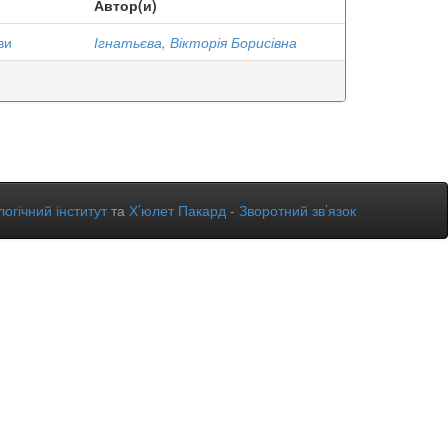
Автор(и)
ви
Ігнатьєва, Вікторія Борисівна
огічний інститут
та
Х’юлет Пакард
-
Зворотний зв’язок