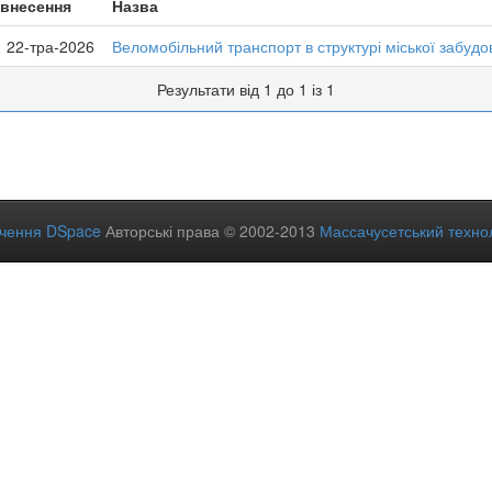
 внесення
Назва
22-тра-2026
Веломобільний транспорт в структурі міської забудо
Результати від 1 до 1 із 1
ечення DSpace
Авторські права © 2002-2013
Массачусетський технол