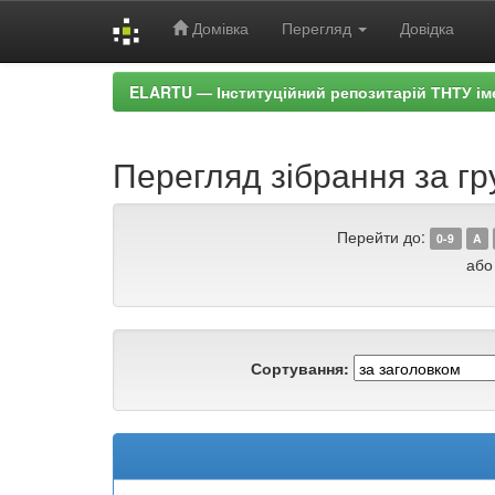
Домівка
Перегляд
Довідка
Skip
ELARTU — Інституційний репозитарій ТНТУ ім
navigation
Перегляд зібрання за гр
Перейти до:
0-9
A
або
Сортування: