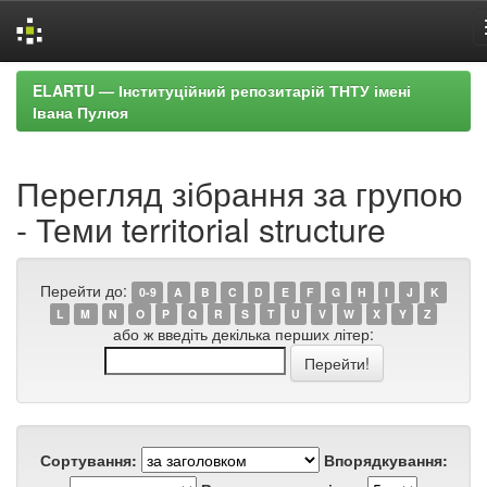
Skip
ELARTU — Інституційний репозитарій ТНТУ імені
navigation
Івана Пулюя
Перегляд зібрання за групою
- Теми territorial structure
Перейти до:
0-9
A
B
C
D
E
F
G
H
I
J
K
L
M
N
O
P
Q
R
S
T
U
V
W
X
Y
Z
або ж введіть декілька перших літер:
Сортування:
Впорядкування: