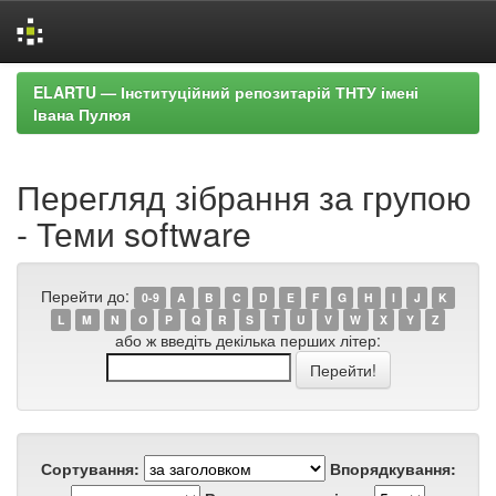
Skip
ELARTU — Інституційний репозитарій ТНТУ імені
navigation
Івана Пулюя
Перегляд зібрання за групою
- Теми software
Перейти до:
0-9
A
B
C
D
E
F
G
H
I
J
K
L
M
N
O
P
Q
R
S
T
U
V
W
X
Y
Z
або ж введіть декілька перших літер:
Сортування:
Впорядкування: