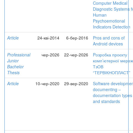
Computer Medical
Diagnostic Systems f
Human
Psychoemotional
Indicators Detection
Article
24-кві-2014
6-бер-2016
Pros and cons of
Android devices
Professional
чер-2026
22-чер-2026
Pозробка проєкту
Junior
комп’ютерної мереж
Bachelor
ТзОВ
Thesis
“ТЕРВІКНОПЛАСТ”
Article
10-чер-2020
29-вер-2020
Software developmen
documenting –
documentation types
and standards