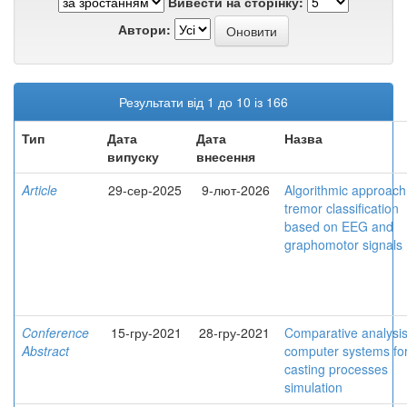
Вивести на сторінку:
Автори:
Результати від 1 до 10 із 166
Тип
Дата
Дата
Назва
випуску
внесення
Article
29-сер-2025
9-лют-2026
Algorithmic approach
tremor classification
based on EEG and
graphomotor signals
Conference
15-гру-2021
28-гру-2021
Comparative analysis
Abstract
computer systems fo
casting processes
simulation