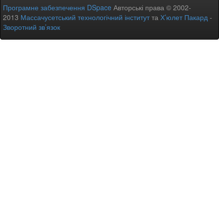
Програмне забезпечення DSpace
Авторські права © 2002-
2013
Массачусетський технологічний інститут
та
Х’юлет Пакард
-
Зворотний зв’язок