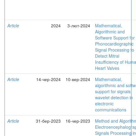
Article
2024
3-лют-2024
Mathematical,
Algorithmic and
Software Support for
Phonocardiographic
Signal Processing to
Detect Mitral
Insufficiency of Hum
Heart Valves
Article
14-чер-2024
10-вер-2024
Mathematical,
algorithmic and soft
support for signals
wavelet detection in
electronic
communications
Article
31-бер-2023
16-чер-2023
Method and Algorith
Electroencephalogra
Signals Processing in