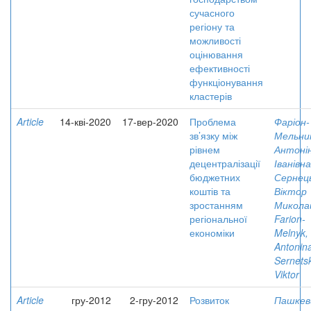
сучасного
регіону та
можливості
оцінювання
ефективності
функціонування
кластерів
Article
14-кві-2020
17-вер-2020
Проблема
Фаріон-
зв’язку між
Мельни
рівнем
Антоні
децентралізації
Іванівна
бюджетних
Сернец
коштів та
Віктор
зростанням
Микола
регіональної
Farion-
економіки
Melnyk,
Antonin
Sernetsk
Viktor
Article
гру-2012
2-гру-2012
Розвиток
Пашкев