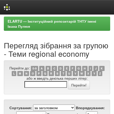
Skip
ELARTU — Інституційний репозитарій ТНТУ імені
navigation
Івана Пулюя
Перегляд зібрання за групою
- Теми regional economy
Перейти до:
0-9
A
B
C
D
E
F
G
H
I
J
K
L
M
N
O
P
Q
R
S
T
U
V
W
X
Y
Z
або ж введіть декілька перших літер:
Сортування:
Впорядкування: