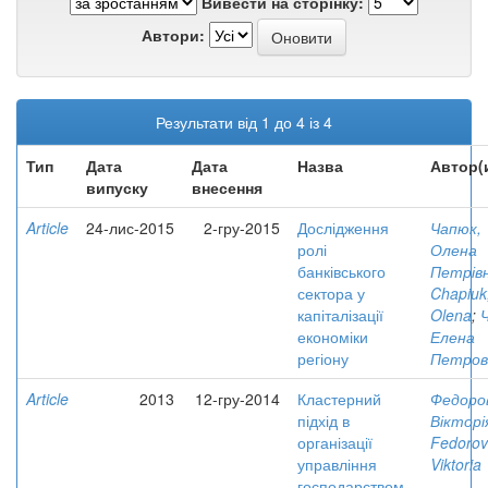
Вивести на сторінку:
Автори:
Результати від 1 до 4 із 4
Тип
Дата
Дата
Назва
Автор(
випуску
внесення
Article
24-лис-2015
2-гру-2015
Дослідження
Чапюк,
ролі
Олена
банківського
Петрів
сектора у
Chapiuk
капіталізації
Olena
;
економіки
Елена
регіону
Петров
Article
2013
12-гру-2014
Кластерний
Федоро
підхід в
Вікторі
організації
Fedorov
управління
Viktoria
господарством