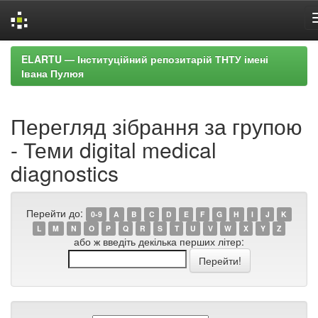
Skip
ELARTU — Інституційний репозитарій ТНТУ імені
navigation
Івана Пулюя
Перегляд зібрання за групою
- Теми digital medical
diagnostics
Перейти до:
0-9
A
B
C
D
E
F
G
H
I
J
K
L
M
N
O
P
Q
R
S
T
U
V
W
X
Y
Z
або ж введіть декілька перших літер: