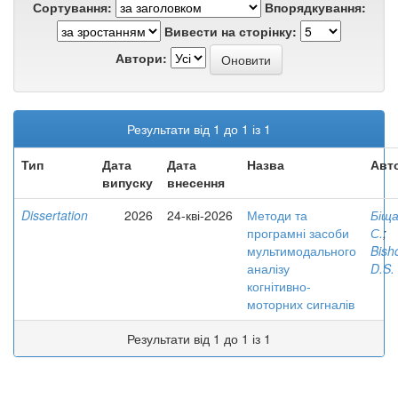
Сортування:
Впорядкування:
Вивести на сторінку:
Автори:
Результати від 1 до 1 із 1
Тип
Дата
Дата
Назва
Авт
випуску
внесення
Dissertation
2026
24-кві-2026
Методи та
Біща
програмні засоби
С.
;
мультимодального
Bish
аналізу
D.S.
когнітивно-
моторних сигналів
Результати від 1 до 1 із 1