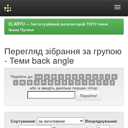
Skip
ELARTU — Інституційний репозитарій ТНТУ імені
navigation
Івана Пулюя
Перегляд зібрання за групою
- Теми back angle
Перейти до:
0-9
A
B
C
D
E
F
G
H
I
J
K
L
M
N
O
P
Q
R
S
T
U
V
W
X
Y
Z
або ж введіть декілька перших літер:
Сортування:
Впорядкування: