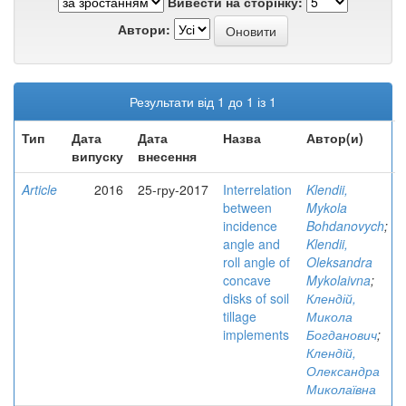
Вивести на сторінку:
Автори:
Результати від 1 до 1 із 1
Тип
Дата
Дата
Назва
Автор(и)
випуску
внесення
Article
2016
25-гру-2017
Interrelation
Klendii,
between
Mykola
incidence
Bohdanovych
;
angle and
Klendii,
roll angle of
Oleksandra
concave
Mykolaivna
;
disks of soil
Клендій,
tillage
Микола
implements
Богданович
;
Клендій,
Олександра
Миколаївна