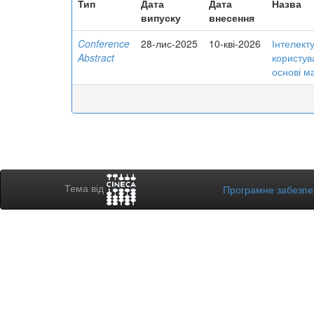
Тип
Дата
Дата
Назва
випуску
внесення
Conference
28-лис-2025
10-кві-2026
Інтелекту
Abstract
користув
основі м
Тема від
Програмне забезп