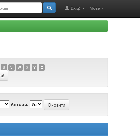
Вхід:
Мова
U
V
W
X
Y
Z
Автори: