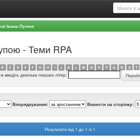
ені Івана Пулюя
рупою - Теми RPA
B
C
D
E
F
G
H
I
J
K
L
M
N
O
P
Q
R
S
T
 ж введіть декілька перших літер:
Впорядкування:
Вивести на сторінку:
Результати від 1 до 1 із 1