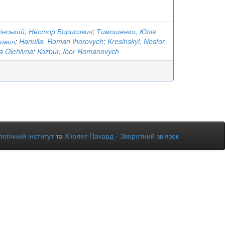
інський, Нестор Борисович
;
Тимошенко, Юлія
нович
;
Hanulia, Roman Ihorovych
;
Kresinskyi, Nestor
a Olehivna
;
Kozbur, Ihor Romanovych
огічний інститут
та
Х’юлет Пакард
-
Зворотний зв’язок