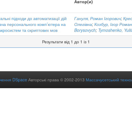
Автор(и)
альні підходи до автоматизації дій
Гануля, Роман Ігорович
;
Крес
ача персонального комп’ютера на
Олегівна
;
Козбур, Ігор Рома
акросистем та скриптових мов
Borysovych
;
Tymoshenko, Yulii
Результати від 1 до 1 із 1
ечення DSpace
Авторські права © 2002-2013
Массачусетський технол