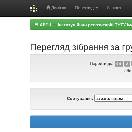
Домівка
Перегляд
Довідка
Skip
ELARTU — Інституційний репозитарій ТНТУ ім
navigation
Перегляд зібрання за г
Перейти до:
0-9
A
або
Сортування: