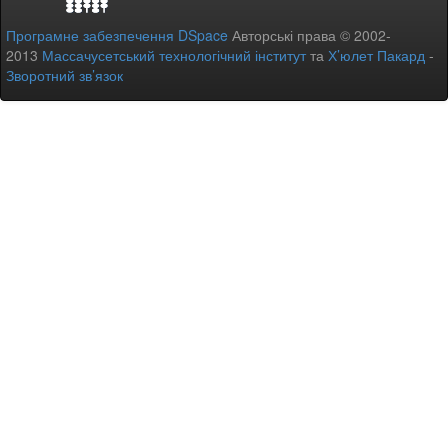
Програмне забезпечення DSpace
Авторські права © 2002-
2013
Массачусетський технологічний інститут
та
Х’юлет Пакард
-
Зворотний зв’язок