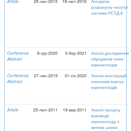
Article
25-лис-2015
18-лют-2016
Алгоритм
розрахунку несучої
системи РСТД-8
Conference
9-гру-2020
3-бер-2021
Аналіз дослідження
Abstract
обрізувачів гички
коренеплодів
Conference
27-лис-2019
31-січ-2020
Аналіз конструкцій
Abstract
очисників вороху
коренеплодів
Article
25-лют-2011
19-вер-2011
Аналіз процесу
взаємодії
коренеплоду з
витком шнека