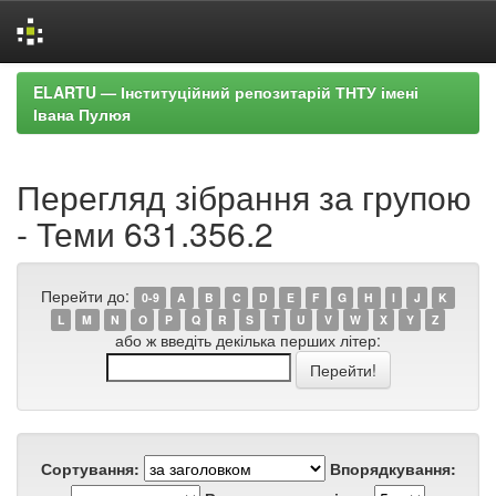
Skip
ELARTU — Інституційний репозитарій ТНТУ імені
navigation
Івана Пулюя
Перегляд зібрання за групою
- Теми 631.356.2
Перейти до:
0-9
A
B
C
D
E
F
G
H
I
J
K
L
M
N
O
P
Q
R
S
T
U
V
W
X
Y
Z
або ж введіть декілька перших літер:
Сортування:
Впорядкування: