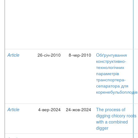
Article
26-січ-2010
8-чер-2010
Oбґрунтування
конструктивно-
технологічних
параметрів
транспортера-
сепаратора для
коренебульбоплодів
Article
4-вер-2024
24-жов-2024
The process of
digging chicory roots
with a combined
digger