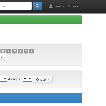
Вхід:
Мова
U
V
W
X
Y
Z
Автори: