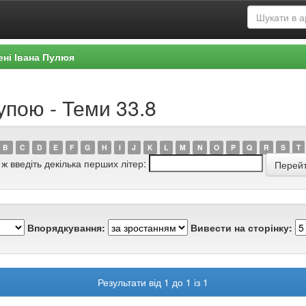
ені Івана Пулюя
упою - Теми 33.8
B
C
D
E
F
G
H
I
J
K
L
M
N
O
P
Q
R
S
T
 ж введіть декілька перших літер:
Впорядкування:
Вивести на сторінку:
Результати від 1 до 1 із 1