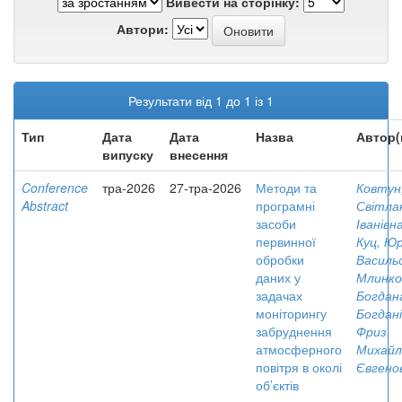
Вивести на сторінку:
Автори:
Результати від 1 до 1 із 1
Тип
Дата
Дата
Назва
Автор(
випуску
внесення
Conference
тра-2026
27-тра-2026
Методи та
Ковтун
Abstract
програмні
Світла
засоби
Іванівн
первинної
Куц, Юр
обробки
Василь
даних у
Млинко
задачах
Богдан
моніторингу
Богдан
забруднення
Фриз,
атмосферного
Михайл
повітря в околі
Євгено
об’єктів