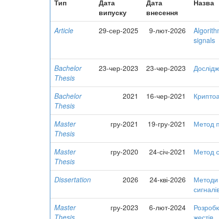
Тип
Дата
Дата
Назва
випуску
внесення
Article
29-сер-2025
9-лют-2026
Algorit
signals
Bachelor
23-чер-2023
23-чер-2023
Дослідж
Thesis
Bachelor
2021
16-чер-2021
Криптоа
Thesis
Master
гру-2021
19-гру-2021
Метод п
Thesis
Master
гру-2020
24-січ-2021
Метод с
Thesis
Dissertation
2026
24-кві-2026
Методи 
сигналі
Master
гру-2023
6-лют-2024
Розробк
Thesis
жестів.