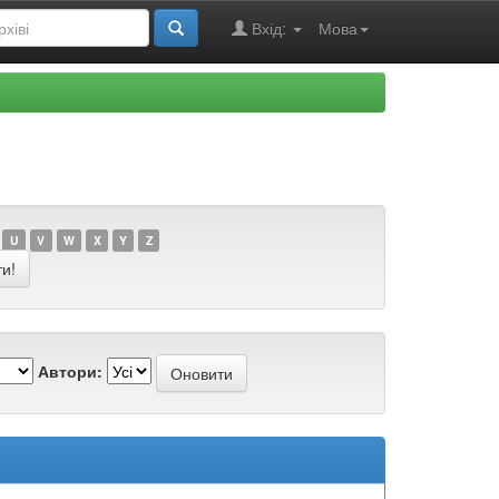
Вхід:
Мова
U
V
W
X
Y
Z
Автори: