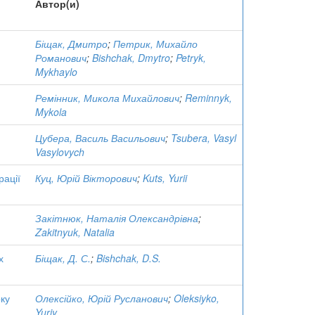
Автор(и)
Біщак, Дмитро
;
Петрик, Михайло
Романович
;
Bishchak, Dmytro
;
Petryk,
Mykhaylo
Ремінник, Микола Михайлович
;
Reminnyk,
Mykola
Цубера, Василь Васильович
;
Tsubera, Vasyl
Vasylovych
рації
Куц, Юрій Вікторович
;
Kuts, Yurii
Закітнюк, Наталія Олександрівна
;
Zakitnyuk, Natalia
х
Біщак, Д. С.
;
Bishchak, D.S.
оку
Олексійко, Юрій Русланович
;
Oleksiyko,
Yuriy