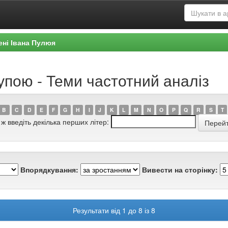
ені Івана Пулюя
упою - Теми частотний аналіз
B
C
D
E
F
G
H
I
J
K
L
M
N
O
P
Q
R
S
T
 ж введіть декілька перших літер:
Впорядкування:
Вивести на сторінку:
Результати від 1 до 8 із 8