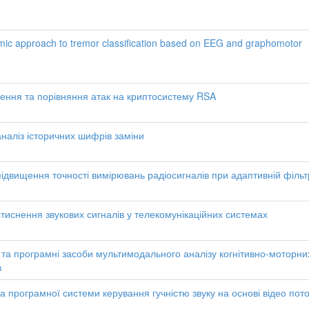
hmic approach to tremor classification based on EEG and graphomotor
ення та порівняння атак на криптосистему RSA
наліз історичних шифрів заміни
ідвищення точності вимірювань радіосигналів при адаптивній фільт
тиснення звукових сигналів у телекомунікаційних системах
та програмні засоби мультимодального аналізу когнітивно-моторни
в
а програмної системи керування гучністю звуку на основі відео пот