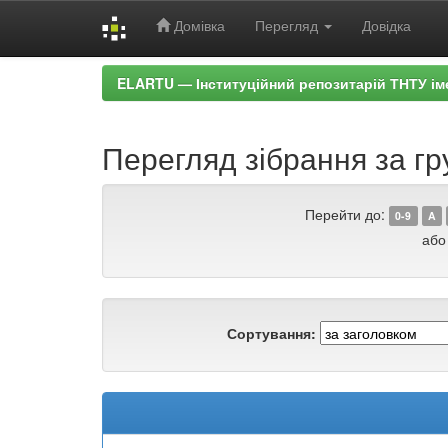
Домівка
Перегляд
Довідка
Skip
ELARTU — Інституційний репозитарій ТНТУ ім
navigation
Перегляд зібрання за гр
Перейти до:
0-9
A
або
Сортування: