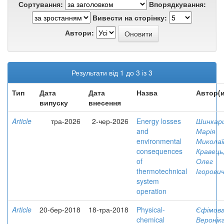
Сортування:
Впорядкування:
Вивести на сторінку:
Автори:
Результати від 1 до 3 із 3
Тип
Дата
Дата
Назва
Автор(и
випуску
внесення
Article
тра-2026
2-чер-2026
Energy losses
Шинкари
and
Марія
environmental
Миколаї
consequences
Кравець
of
Олег
thermotechnical
Ігорови
system
operation
Article
20-бер-2018
18-тра-2018
Physical-
Єфімова
chemical
Веронік