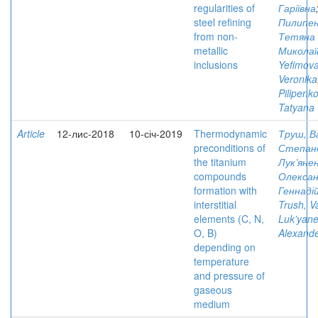
regularities of
Гаріївна
steel refining
Пилипен
from non-
Тетяна
metallic
Миколаї
inclusions
Yefimova
Veronika
Pilipenko
Tatyana
Article
12-лис-2018
10-січ-2019
Thermodynamic
Труш, В
preconditions of
Степан
the titanium
Лук’янен
compounds
Олекса
formation with
Геннаді
interstitial
Trush, V
elements (C, N,
Luk’yane
O, B)
Alexand
depending on
temperature
and pressure of
gaseous
medium