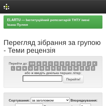
Skip
ELARTU — Інституційний репозитарій ТНТУ імені
navigation
Івана Пулюя
Перегляд зібрання за групою
- Теми рецензія
Перейти до:
0-9
A
B
C
D
E
F
G
H
I
J
K
L
M
N
O
P
Q
R
S
T
U
V
W
X
Y
Z
або ж введіть декілька перших літер:
Сортування:
Впорядкування: