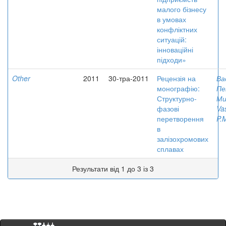
малого бізнесу
в умовах
конфліктних
ситуацій:
інноваційні
підходи»
Other
2011
30-тра-2011
Рецензія на
Ва
монографію:
Пе
Структурно-
Ми
фазові
Va
перетворення
P.
в
залізохромових
сплавах
Результати від 1 до 3 із 3