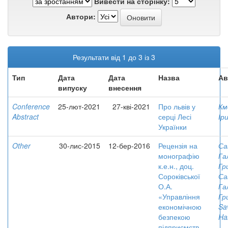
Вивести на сторінку:
Автори:
Результати від 1 до 3 із 3
Тип
Дата
Дата
Назва
Ав
випуску
внесення
Conference
25-лют-2021
27-кві-2021
Про львів у
Км
Abstract
серці Лесі
Ір
Українки
Other
30-лис-2015
12-бер-2016
Рецензія на
Са
монографію
Га
к.е.н., доц.
Гр
Сороківської
Са
О.А.
Га
«Управління
Гр
економічною
Sa
безпекою
Ha
підприємств