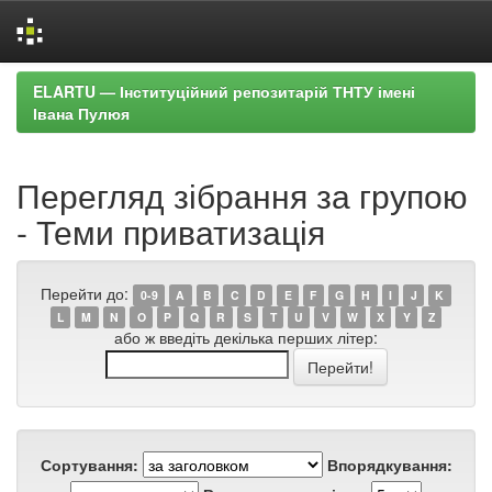
Skip
ELARTU — Інституційний репозитарій ТНТУ імені
navigation
Івана Пулюя
Перегляд зібрання за групою
- Теми приватизація
Перейти до:
0-9
A
B
C
D
E
F
G
H
I
J
K
L
M
N
O
P
Q
R
S
T
U
V
W
X
Y
Z
або ж введіть декілька перших літер:
Сортування:
Впорядкування: