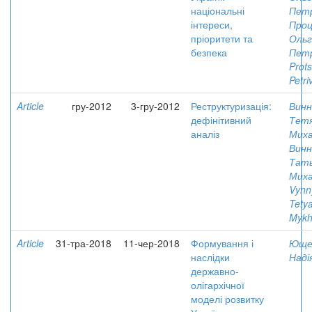
національні
Петр
інтереси,
Проц
пріоритети та
Ольг
безпека
Пет
Prots
Petri
Article
гру-2012
3-гру-2012
Реструктуризація:
Винн
дефінітивний
Тет
аналіз
Миха
Винн
Тат
Миха
Vynn
Tety
Mykh
Article
31-тра-2018
11-чер-2018
Формування і
Юще
наслідки
Наді
державно-
олігархічної
моделі розвитку