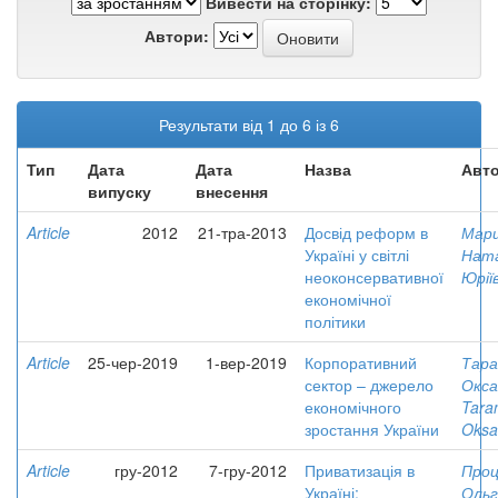
Вивести на сторінку:
Автори:
Результати від 1 до 6 із 6
Тип
Дата
Дата
Назва
Авто
випуску
внесення
Article
2012
21-тра-2013
Досвід реформ в
Мари
Україні у світлі
Ната
неоконсервативної
Юрії
економічної
політики
Article
25-чер-2019
1-вер-2019
Корпоративний
Тара
сектор – джерело
Окса
економічного
Tara
зростання України
Oksa
Article
гру-2012
7-гру-2012
Приватизація в
Проц
Україні:
Ольг