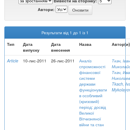
Вивести на сторінку:
Автори:
Результати від 1 до 1 із 1
Тип
Дата
Дата
Назва
Автор(и)
випуску
внесення
Article
10-лис-2011
26-лис-2011
Аналіз
Ткач, Іва
спроможності
Миколай
фінансової
Ткач, Ив
системи
Николае
держави
Tkach, Iv
функціонувати
Mykolayo
в особливий
(кризовий)
період: досвід
Великої
Вітчизняної
війни та стан