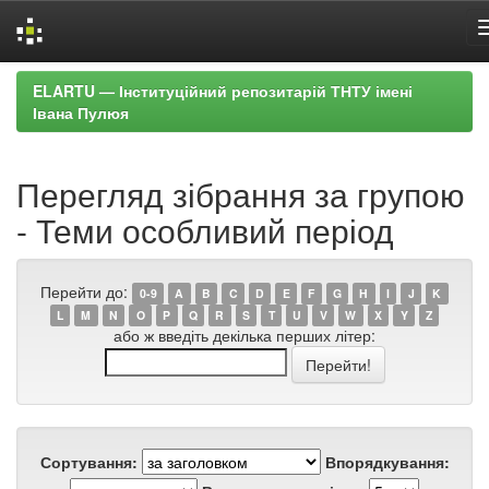
Skip
ELARTU — Інституційний репозитарій ТНТУ імені
navigation
Івана Пулюя
Перегляд зібрання за групою
- Теми особливий період
Перейти до:
0-9
A
B
C
D
E
F
G
H
I
J
K
L
M
N
O
P
Q
R
S
T
U
V
W
X
Y
Z
або ж введіть декілька перших літер:
Сортування:
Впорядкування: