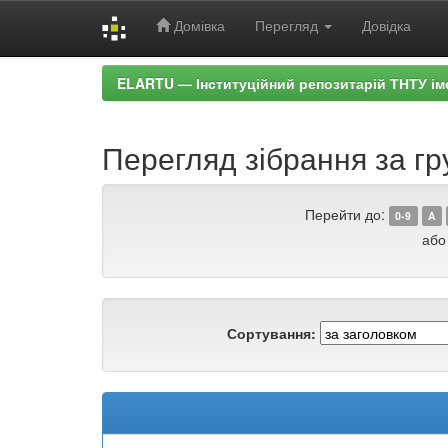
Домівка
Перегляд
Довідка
Skip
ELARTU — Інституційний репозитарій ТНТУ ім
navigation
Перегляд зібрання за гр
Перейти до:
0-9
A
або
Сортування: