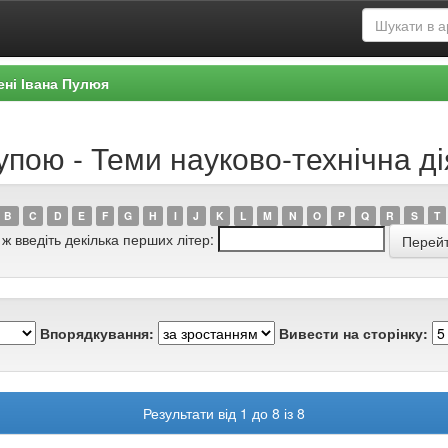
ені Івана Пулюя
упою - Теми науково-технічна ді
B
C
D
E
F
G
H
I
J
K
L
M
N
O
P
Q
R
S
T
 ж введіть декілька перших літер:
Впорядкування:
Вивести на сторінку:
Результати від 1 до 8 із 8