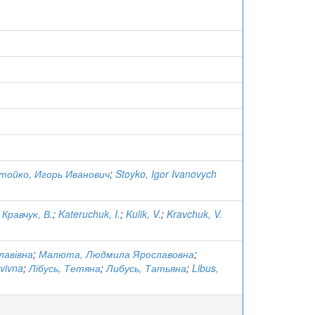
тойко, Игорь Иванович
;
Stoyko, Igor Ivanovych
;
Кравчук, В.
;
Kateruchuk, I.
;
Kulik, V.
;
Kravchuk, V.
авівна
;
Малюта, Людмила Ярославовна
;
vivna
;
Лібусь, Тетяна
;
Либусь, Татьяна
;
Libus,