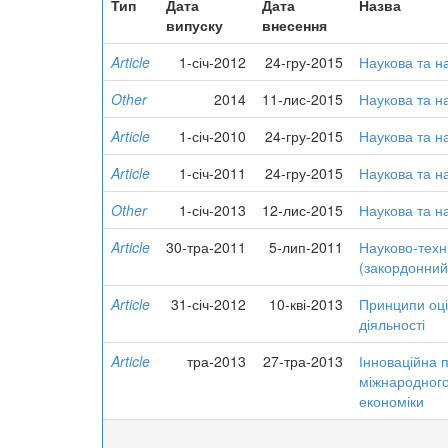
Тип
Дата
Дата
Назва
випуску
внесення
Article
1-січ-2012
24-гру-2015
Наукова та на
Other
2014
11-лис-2015
Наукова та на
Article
1-січ-2010
24-гру-2015
Наукова та на
Article
1-січ-2011
24-гру-2015
Наукова та на
Other
1-січ-2013
12-лис-2015
Наукова та на
Article
30-тра-2011
5-лип-2011
Науково-техні
(закордонний
Article
31-січ-2012
10-кві-2013
Принципи оці
діяльності
Article
тра-2013
27-тра-2013
Інноваційна 
міжнародного
економіки