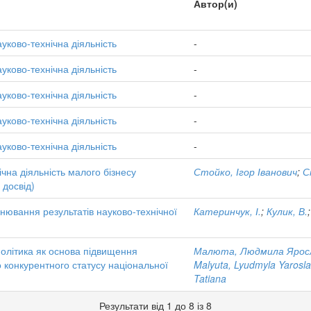
Автор(и)
уково-технічна діяльність
-
уково-технічна діяльність
-
уково-технічна діяльність
-
уково-технічна діяльність
-
уково-технічна діяльність
-
чна діяльність малого бізнесу
Стойко, Ігор Іванович
;
С
 досвід)
нювання результатів науково-технічної
Катеринчук, І.
;
Кулик, В.
політика як основа підвищення
Малюта, Людмила Яросл
 конкурентного статусу національної
Malyuta, Lyudmyla Yarosla
Tatiana
Результати від 1 до 8 із 8