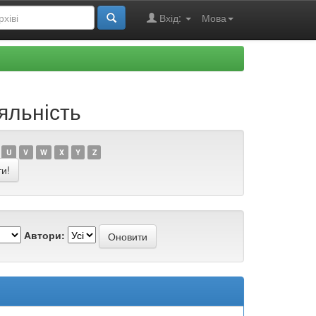
Вхід:
Мова
яльність
U
V
W
X
Y
Z
Автори: