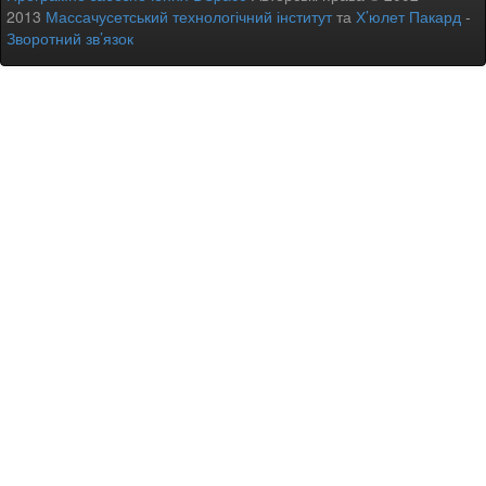
2013
Массачусетський технологічний інститут
та
Х’юлет Пакард
-
Зворотний зв’язок