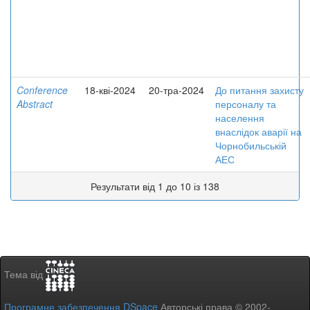
Conference
18-кві-2024
20-тра-2024
До питання захисту
Abstract
персоналу та
населення
внаслідок аварії на
Чорнобильській
АЕС
Результати від 1 до 10 із 138
Тема від
Програмне забезпечення DSpace
Авторські права © 2002-