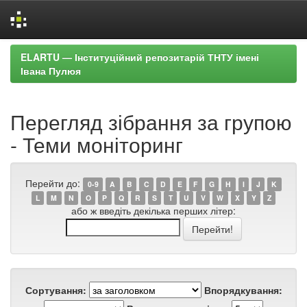
Skip
ELARTU — Інституційний репозитарій ТНТУ імені
navigation
Івана Пулюя
Перегляд зібрання за групою
- Теми моніторинг
Перейти до:
0-9
A
B
C
D
E
F
G
H
I
J
K
L
M
N
O
P
Q
R
S
T
U
V
W
X
Y
Z
або ж введіть декілька перших літер:
Сортування:
Впорядкування: