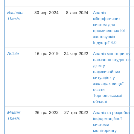
Bachelor
30-чер-2024
8-лип-2024
Аналіз
Thesis
кіберфізичних
систем для
промислових IoT-
застосунків
Індустрії 4.0
Article
16-тра-2019
24-чер-2022
Аналіз моніторингу
навчання студентів
діям у
надзвичайних
ситуаціях у
закладах вищої
освіти
Тернопільської
області
Master
26-тра-2022
27-тра-2022
Аналіз та розробка
Thesis
інформаційної
системи
моніторингу