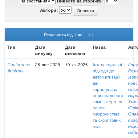
Вивести на сторінку:
Автори:
Результати від 1 до 1 із 1
Тип
Дата
Дата
Назва
Авто
випуску
внесення
Conference
28-лис-2025
10-кві-2026
Інтелектуальні
Гану
Abstract
підходи до
Ром
автоматизації
Ігор
дій
Крес
користувача
Нес
персонального
Бори
комп’ютера на
Тим
основі
Юлія
макросистем
Олег
та скриптових
Козб
мов
Ром
Hanu