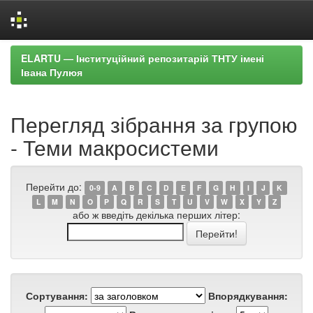
Skip
ELARTU — Інституційний репозитарій ТНТУ імені
navigation
Івана Пулюя
Перегляд зібрання за групою
- Теми макросистеми
Перейти до:
0-9
A
B
C
D
E
F
G
H
I
J
K
L
M
N
O
P
Q
R
S
T
U
V
W
X
Y
Z
або ж введіть декілька перших літер:
Сортування:
Впорядкування: