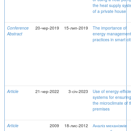
the heat supply sys
of a private house
Conference
20-чер-2019
15-лип-2019
The importance of
Abstract
energy managemen
practices in smart cit
Article
21-чер-2022
3-січ-2023
Use of energy-efficie
systems for ensurin
the microclimate of 
premises
Article
2009
18-лис-2012
Аналіз механізмів