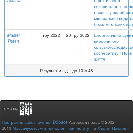
Abstract
ефективності
використання тепл
насосів у виробницт
мінеральної води т
безалкогольних нап
Master
гру-2022
20-гру-2022
Енергетичний ауди
Thesis
виробничого
сільськогосподарсь
кооперативу «Нове
життя»
Результати від 1 до 10 із 48
Тема від
Програмне забезпечення DSpace
Авторські права © 2002-
2013
Массачусетський технологічний інститут
та
Х’юлет Пакард
-