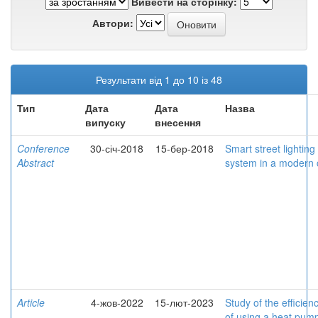
Вивести на сторінку:
Автори:
Результати від 1 до 10 із 48
Тип
Дата
Дата
Назва
випуску
внесення
Conference
30-січ-2018
15-бер-2018
Smart street lighting
Abstract
system in a modern c
Article
4-жов-2022
15-лют-2023
Study of the efficien
of using a heat pump