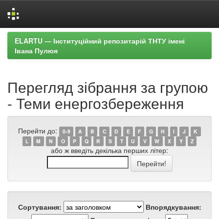
Skip
ELARTU — Інституційний репозитарій ТНТУ імені
navigation
Івана Пулюя
Перегляд зібрання за групою
- Теми енергозбереження
Перейти до:
0-9
A
B
C
D
E
F
G
H
I
J
K
L
M
N
O
P
Q
R
S
T
U
V
W
X
Y
Z
або ж введіть декілька перших літер:
Сортування:
Впорядкування: