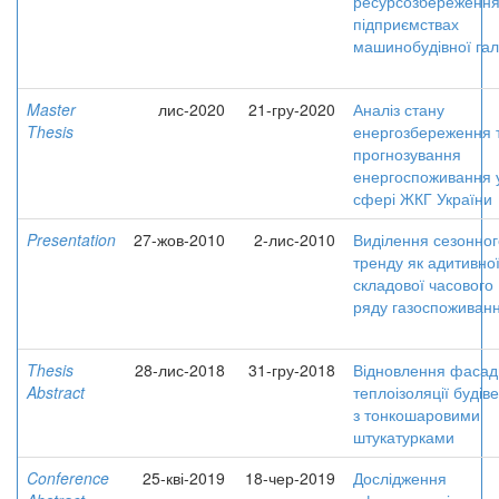
ресурсозбереження
підприємствах
машинобудівної гал
Master
лис-2020
21-гру-2020
Аналіз стану
Thesis
енергозбереження 
прогнозування
енергоспоживання 
сфері ЖКГ України
Presentation
27-жов-2010
2-лис-2010
Виділення сезонног
тренду як адитивно
складової часового
ряду газоспоживан
Thesis
28-лис-2018
31-гру-2018
Відновлення фасад
Abstract
теплоізоляції будів
з тонкошаровими
штукатурками
Conference
25-кві-2019
18-чер-2019
Дослідження