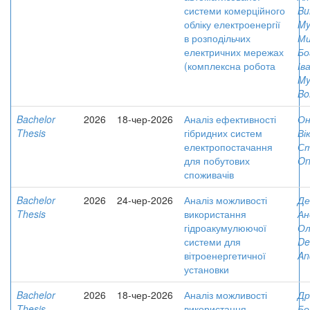
системи комерційного
Bu
обліку електроенергії
My
в розподільчих
Ми
електричних мережах
Бо
(комплексна робота
Ів
My
Bo
Bachelor
2026
18-чер-2026
Аналіз ефективності
Он
Thesis
гібридних систем
Ві
електропостачання
Ст
для побутових
On
споживачів
Bachelor
2026
24-чер-2026
Аналіз можливості
Де
Thesis
використання
Ан
гідроакумулюючої
Ол
системи для
De
вітроенергетичної
And
установки
Bachelor
2026
18-чер-2026
Аналіз можливості
Др
Thesis
використання
Бо