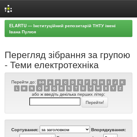
Skip
ELARTU — Інституційний репозитарій ТНТУ імені
navigation
Івана Пулюя
Перегляд зібрання за групою
- Теми електротехніка
Перейти до:
0-9
A
B
C
D
E
F
G
H
I
J
K
L
M
N
O
P
Q
R
S
T
U
V
W
X
Y
Z
або ж введіть декілька перших літер:
Сортування:
Впорядкування: