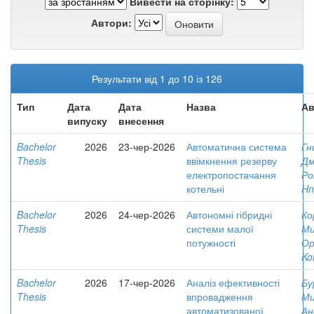
Вивести на сторінку:
Автори:
Результати від 1 до 10 із 126
Тип
Дата
Дата
Назва
Ав
випуску
внесення
Bachelor
2026
23-чер-2026
Автоматична система
Гн
Thesis
ввімкнення резерву
Д
електропостачання
Ро
котельні
Hn
Bachelor
2026
24-чер-2026
Автономні гібридні
Ко
Thesis
системи малої
Ми
потужності
Ор
Ko
Bachelor
2026
17-чер-2026
Аналіз ефективності
Бу
Thesis
впровадження
Ми
автоматизованої
Ан