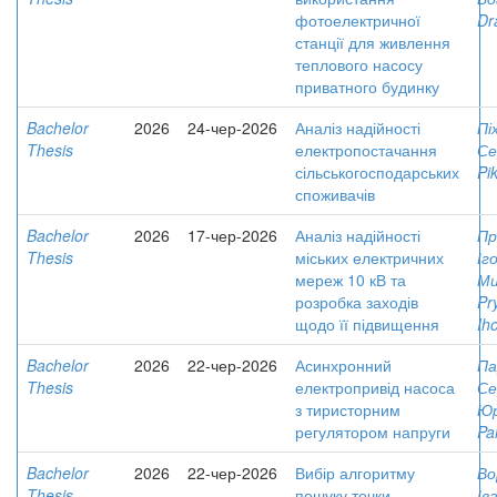
фотоелектричної
Dr
станції для живлення
теплового насосу
приватного будинку
Bachelor
2026
24-чер-2026
Аналіз надійності
Пі
Thesis
електропостачання
Се
сільськогосподарських
Pik
споживачів
Bachelor
2026
17-чер-2026
Аналіз надійності
Пр
Thesis
міських електричних
Іг
мереж 10 кВ та
Ми
розробка заходів
Pr
щодо її підвищення
Ih
Bachelor
2026
22-чер-2026
Асинхронний
Па
Thesis
електропривід насоса
Се
з тиристорним
Юр
регулятором напруги
Pa
Bachelor
2026
22-чер-2026
Вибір алгоритму
Во
Thesis
пошуку точки
Ів