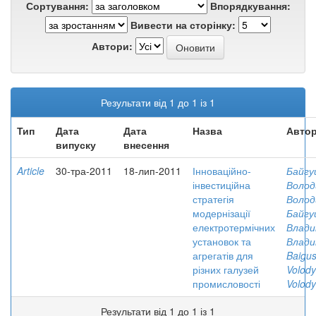
Сортування:
Впорядкування:
Вивести на сторінку:
Автори:
Результати від 1 до 1 із 1
Тип
Дата
Дата
Назва
Автор
випуску
внесення
Article
30-тра-2011
18-лип-2011
Інноваційно-
Байгу
інвестиційна
Волод
стратегія
Волод
модернізації
Байгу
електротермічних
Влади
установок та
Влади
агрегатів для
Baigus
різних галузей
Volod
промисловості
Volod
Результати від 1 до 1 із 1