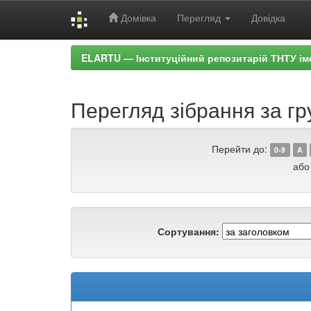
Домівка
Перегляд
Довідка
Skip
ELARTU — Інституційний репозитарій ТНТУ ім
navigation
Перегляд зібрання за гр
Перейти до:
0-9
A
або
Сортування: