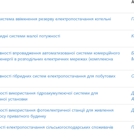
А
истема ввімкнення резерву електропостачання котельні
Г
ридні системи малої потужності
К
вності впровадження автоматизованої системи комерційного
Б
оенергії в розподільчих електричних мережах (комплексна
M
вності гібридних систем електропостачання для побутових
О
ості використання гідроакумулюючої системи для
Д
чної установки
A
ості використання фотоелектричної станції для живлення
Д
осу приватного будинку
ості електропостачання сільськогосподарських споживачів
П