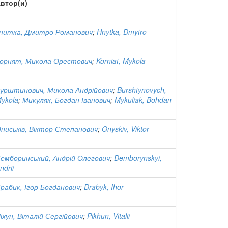
втор(и)
нитка, Дмитро Романович
;
Hnytka, Dmytro
орнят, Микола Орестович
;
Korniat, Mykola
урштинович, Микола Андрійович
;
Burshtynovych,
ykola
;
Микуляк, Богдан Іванович
;
Mykuliak, Bohdan
ниськів, Віктор Степанович
;
Onyskiv, Viktor
емборинський, Андрій Олегович
;
Demborynskyi,
ndrii
рабик, Ігор Богданович
;
Drabyk, Ihor
іхун, Віталій Сергійович
;
Pikhun, Vitalii