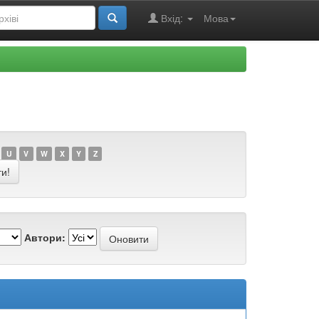
Вхід:
Мова
U
V
W
X
Y
Z
Автори: