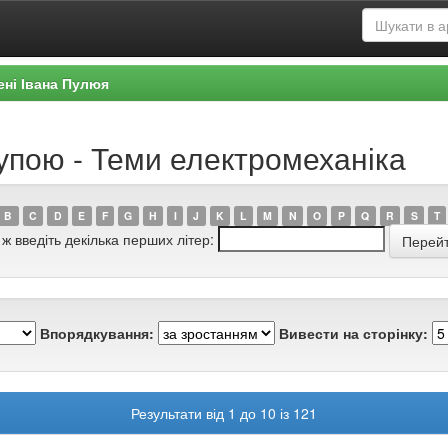
ені Івана Пулюя
упою - Теми електромеханіка
B
C
D
E
F
G
H
I
J
K
L
M
N
O
P
Q
R
S
T
 ж введіть декілька перших літер:
Впорядкування:
Вивести на сторінку:
Результати від 1 до 10 із 121