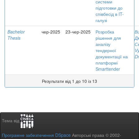
системи
підготовки до
співбесід в IT-
галузі
Bachelor
чер-2025
23-чер-2025
Розробка
В
Thesis
рішення для
Д
аналізу
С
тендерної
V
документації на
D
платформі
Smarttender
Результати від 1 до 10 із 13
Тема від
Програмне забезпечення DSpace
Авторські права © 2002-