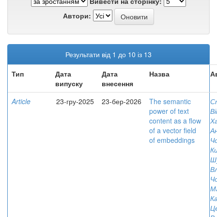
Вивести на сторінку:
Автори:
Результати від 1 до 10 із 13
Тип
Дата
Дата
Назва
А
випуску
внесення
Article
23-гру-2025
23-бер-2026
The semantic
С
power of text
В
content as a flow
Х
of a vector field
А
of embeddings
Ч
К
Ш
В
Ч
М
К
Ц