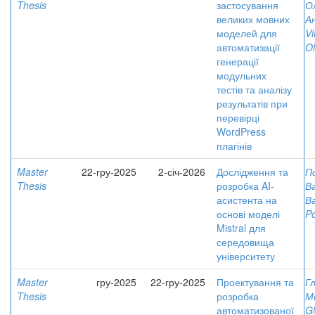
Thesis
застосування
О
великих мовних
А
моделей для
Vi
автоматизації
O
генерації
модульних
тестів та аналізу
результатів при
перевірці
WordPress
плагінів
Master
22-гру-2025
2-січ-2026
Дослідження та
П
Thesis
розробка AI-
В
асистента на
В
основі моделі
Po
Mistral для
середовища
університету
Master
гру-2025
22-гру-2025
Проектування та
Г
Thesis
розробка
М
автоматизованої
Gl