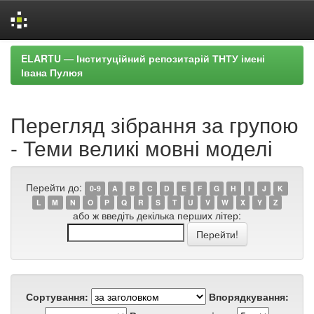
Skip
ELARTU — Інституційний репозитарій ТНТУ імені
navigation
Івана Пулюя
Перегляд зібрання за групою
- Теми великі мовні моделі
Перейти до:
0-9
A
B
C
D
E
F
G
H
I
J
K
L
M
N
O
P
Q
R
S
T
U
V
W
X
Y
Z
або ж введіть декілька перших літер:
Сортування:
Впорядкування: