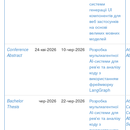
системи
генерації UI
компонентів для
веб застосунків
на основі
великих мовних
моделей
Conference
24-кві-2026
10-чер-2026
Розробка
А
Abstract
мультиагентної
Ab
AI-системи для
ревʼю та аналізу
коду з
використанням
фреймворку
LangGraph
Bachelor
чер-2026
22-чер-2026
Розробка
А
Thesis
мультиагентної
С
АІ-системи для
С
рев'ю та аналізу
A
коду з
Sv
використанням