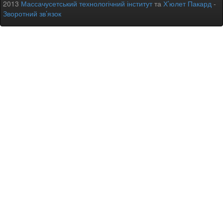
2013
Массачусетський технологічний інститут
та
Х’юлет Пакард
-
Зворотний зв’язок