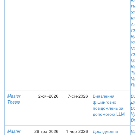
В
П
St
K
An
Ch
Ky
S
Vl
Ch
M
Ka
Ts
Va
Pa
Master
2-січ-2026
7-січ-2026
Виявлення
В
Thesis
фішингових
Д
повідомлень за
В
допомогою LLM
V
D
Master
26-тра-2026
1-чер-2026
Дослідження
Ві