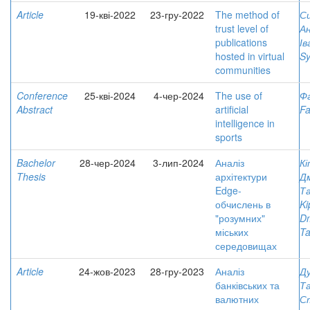
Article
19-кві-2022
23-гру-2022
The method of
Си
trust level of
А
publications
Ів
hosted in virtual
Sy
communities
Conference
25-кві-2024
4-чер-2024
The use of
Фа
Abstract
artificial
Fa
intelligence in
sports
Bachelor
28-чер-2024
3-лип-2024
Аналіз
Кі
Thesis
архітектури
Д
Edge-
Т
обчислень в
Ki
"розумних"
D
міських
Ta
середовищах
Article
24-жов-2023
28-гру-2023
Аналіз
Ду
банківських та
Т
валютних
С