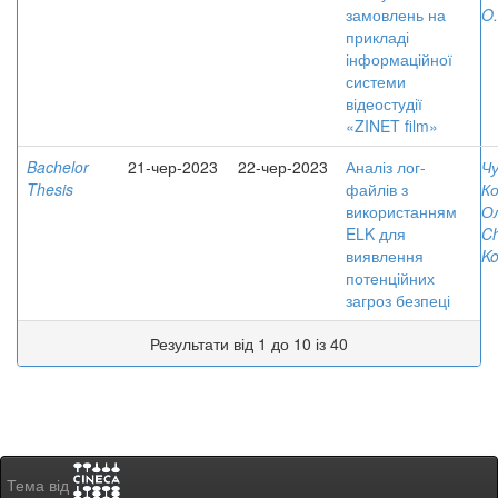
замовлень на
O.
прикладі
інформаційної
системи
відеостудії
«ZINET film»
Bachelor
21-чер-2023
22-чер-2023
Аналіз лог-
Чу
Thesis
файлів з
К
використанням
Ол
ELK для
Ch
виявлення
Ko
потенційних
загроз безпеці
Результати від 1 до 10 із 40
Тема від