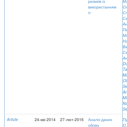
ризиків із
Ма
використанням
О
іт
С
Се
Ан
П
Мі
Н
В
Се
Ан
Du
Ta
Ma
Ol
Se
An
Mi
Na
Se
Article
24-кві-2014
27-лют-2016
Аналіз даних
Пу
обліку
О.