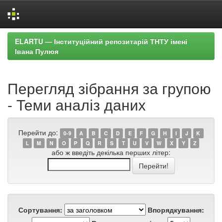
Skip
ELARTU — Інституційний репозитарій ТНТУ імені
navigation
Івана Пулюя
Перегляд зібрання за групою
- Теми аналіз даних
Перейти до:
0-9
A
B
C
D
E
F
G
H
I
J
K
L
M
N
O
P
Q
R
S
T
U
V
W
X
Y
Z
або ж введіть декілька перших літер:
Сортування:
Впорядкування: