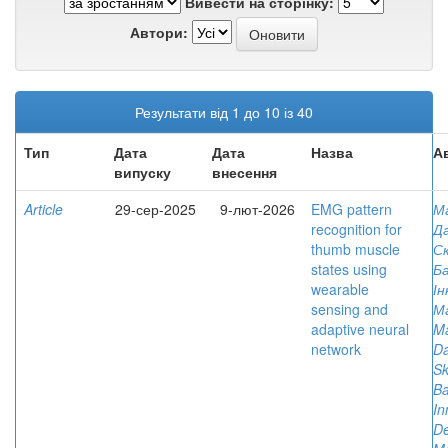
Вивести на сторінку:
Автори:
Результати від 1 до 10 із 40
Тип
Дата
Дата
Назва
А
випуску
внесення
Article
29-сер-2025
9-лют-2026
EMG pattern
М
recognition for
Д
thumb muscle
С
states using
Ба
wearable
Ін
sensing and
М
adaptive neural
Ma
network
Da
Sk
Ba
In
De