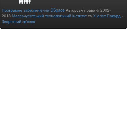
Програмне забезпечення DSpace
Авторські права © 2002-
2013
Массачусетський технологічний інститут
та
Х’юлет Пакард
-
Зворотний зв’язок