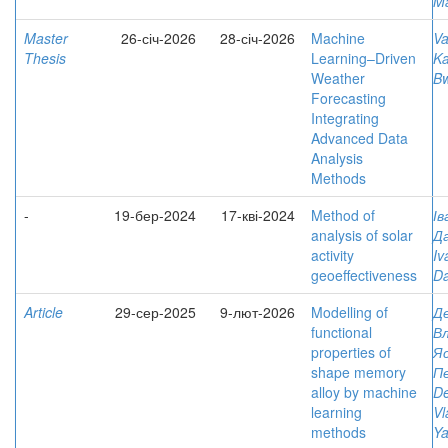
M
Master
26-січ-2026
28-січ-2026
Machine
Va
Thesis
Learning–Driven
K
Weather
B
Forecasting
Integrating
Advanced Data
Analysis
Methods
-
19-бер-2024
17-кві-2024
Method of
І
analysis of solar
Д
activity
Iv
geoeffectiveness
Da
Article
29-сер-2025
9-лют-2026
Modelling of
Д
functional
В
properties of
Яс
shape memory
П
alloy by machine
D
learning
Vl
methods
Ya