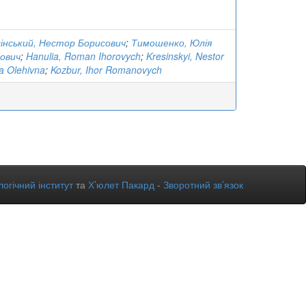
інський, Нестор Борисович
;
Тимошенко, Юлія
нович
;
Hanulia, Roman Ihorovych
;
Kresinskyi, Nestor
a Olehivna
;
Kozbur, Ihor Romanovych
огічний інститут
та
Х’юлет Пакард
-
Зворотний зв’язок