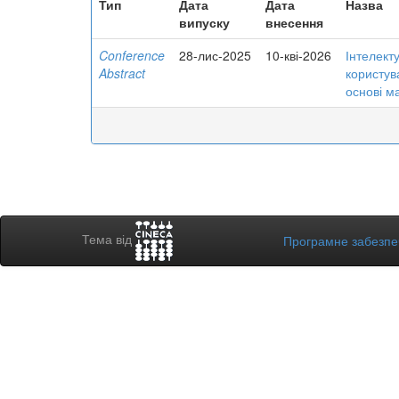
Тип
Дата
Дата
Назва
випуску
внесення
Conference
28-лис-2025
10-кві-2026
Інтелекту
Abstract
користув
основі м
Тема від
Програмне забезп