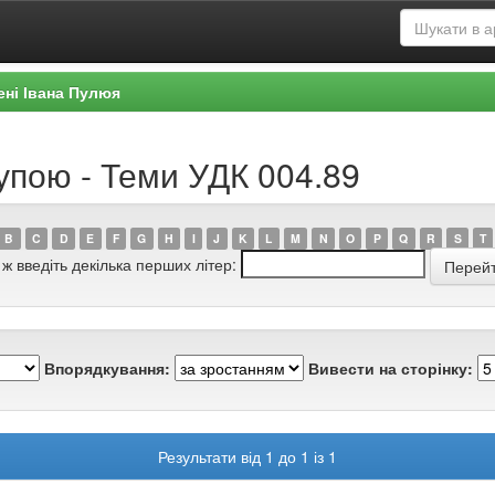
ені Івана Пулюя
упою - Теми УДК 004.89
B
C
D
E
F
G
H
I
J
K
L
M
N
O
P
Q
R
S
T
 ж введіть декілька перших літер:
Впорядкування:
Вивести на сторінку:
Результати від 1 до 1 із 1