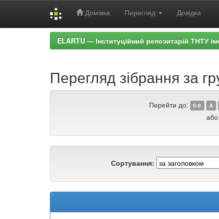
Домівка
Перегляд
Довідка
Skip
ELARTU — Інституційний репозитарій ТНТУ ім
navigation
Перегляд зібрання за гр
Перейти до:
0-9
A
або
Сортування: