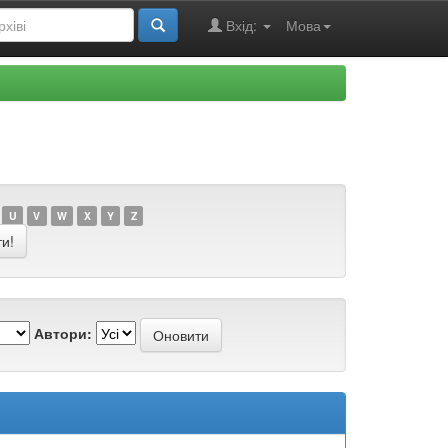
Вхід:
Мова
U
V
W
X
Y
Z
Автори: