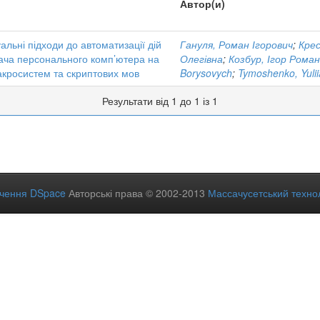
Автор(и)
альні підходи до автоматизації дій
Гануля, Роман Ігорович
;
Крес
ача персонального комп’ютера на
Олегівна
;
Козбур, Ігор Рома
акросистем та скриптових мов
Borysovych
;
Tymoshenko, Yulii
Результати від 1 до 1 із 1
ечення DSpace
Авторські права © 2002-2013
Массачусетський технол