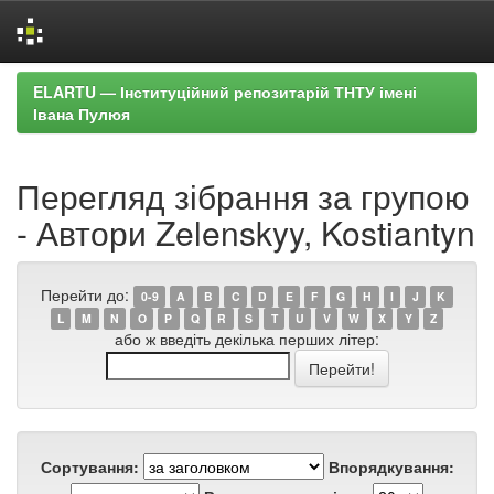
Skip
ELARTU — Інституційний репозитарій ТНТУ імені
navigation
Івана Пулюя
Перегляд зібрання за групою
- Автори Zelenskyy, Kostiantyn
Перейти до:
0-9
A
B
C
D
E
F
G
H
I
J
K
L
M
N
O
P
Q
R
S
T
U
V
W
X
Y
Z
або ж введіть декілька перших літер:
Сортування:
Впорядкування: