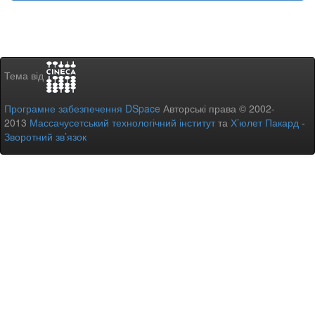
Тема від
Програмне забезпечення DSpace
Авторські права © 2002-
2013
Массачусетський технологічний інститут
та
Х’юлет Пакард
-
Зворотний зв’язок