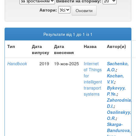
Вивести на сторінку:
Автори:
Результати від 1 до 1 із 1
Тип
Дата
Дата
Назва
Автор(и)
випуску
внесення
Handbook
2019
19-жов-2025
Internet
Sachenko,
of Things
A.O.
;
for
Kochan,
intelligent
V.V.
;
transport
Bykovyy,
systems
P.Ye.
;
Zahorodnia,
D.I.
;
Osolinskyy,
O.R.
;
Skarga-
Bandurova,