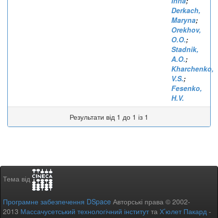
Inna
;
Derkach,
Maryna
;
Orekhov,
O.O.
;
Stadnik,
A.O.
;
Kharchenko,
V.S.
;
Fesenko,
H.V.
Результати від 1 до 1 із 1
Тема від
Програмне забезпечення DSpace
Авторські права © 2002-
2013
Массачусетський технологічний інститут
та
Х’юлет Пакард
-