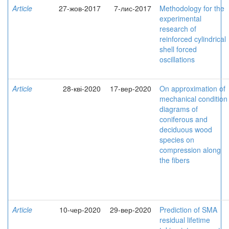
Article
27-жов-2017
7-лис-2017
Methodology for the
experimental
research of
reinforced cylindrical
shell forced
oscillations
Article
28-кві-2020
17-вер-2020
On approximation of
mechanical condition
diagrams of
coniferous and
deciduous wood
species on
compression along
the fibers
Article
10-чер-2020
29-вер-2020
Prediction of SMA
residual lifetime