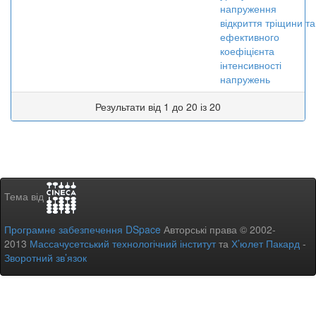
напруження
відкриття тріщини та
ефективного
коефіцієнта
інтенсивності
напружень
Результати від 1 до 20 із 20
Тема від
Програмне забезпечення DSpace
Авторські права © 2002-
2013
Массачусетський технологічний інститут
та
Х’юлет Пакард
-
Зворотний зв’язок