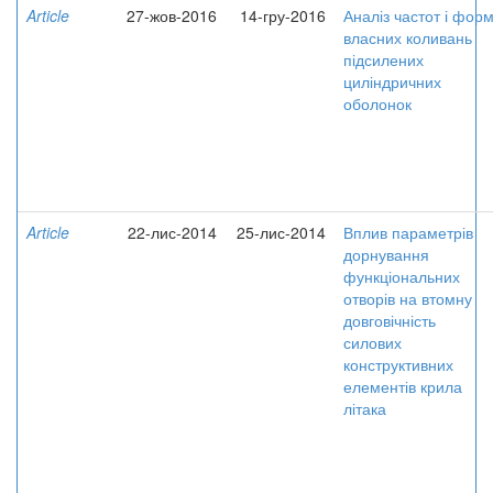
Article
27-жов-2016
14-гру-2016
Аналіз частот і фор
власних коливань
підсилених
циліндричних
оболонок
Article
22-лис-2014
25-лис-2014
Вплив параметрів
дорнування
функціональних
отворів на втомну
довговічність
силових
конструктивних
елементів крила
літака