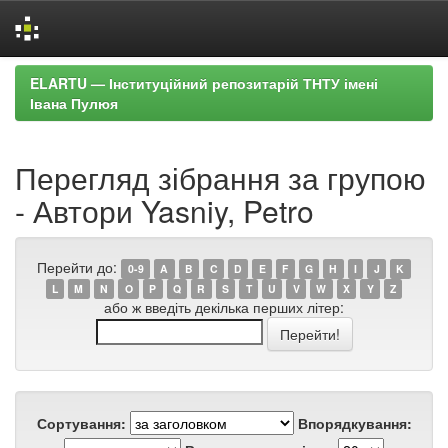
Skip
ELARTU — Інституційний репозитарій ТНТУ імені
navigation
Івана Пулюя
Перегляд зібрання за групою
- Автори Yasniy, Petro
Перейти до:
0-9
A
B
C
D
E
F
G
H
I
J
K
L
M
N
O
P
Q
R
S
T
U
V
W
X
Y
Z
або ж введіть декілька перших літер:
Сортування:
Впорядкування: