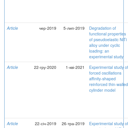
Article
чер-2019
5-лип-2019
Degradation of
functional properties
of pseudoelastic NiTi
alloy under cyclic
loading: an
experimental study
Article
22-гру-2020
1-кві-2021
Experimental study o
forced oscillations
affinity-shaped
reinforced thin-walled
cylinder model
Article
22-січ-2019
26-тра-2019
Experimental study o