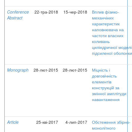
Conference
22-тра-2018
15-чер-2018
Вплив фізико-
Abstract
механчіних
характеристик
наповнювача на
частоти власних
коливань
циліндричної моделі
підсиленої оболонки
Monograph
28-лют-2015
28-лют-2015
Міцність і
довговічність
елементів
конструкцій за
змінної амплітуди
навантаження
Article
25-кві-2017
4-лип-2017
Обстеження збірно-
монолітного