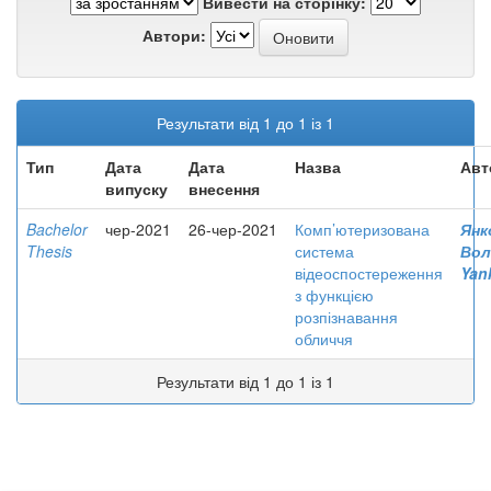
Вивести на сторінку:
Автори:
Результати від 1 до 1 із 1
Тип
Дата
Дата
Назва
Авт
випуску
внесення
Bachelor
чер-2021
26-чер-2021
Комп’ютеризована
Янк
Thesis
система
Вол
відеоспостереження
Yan
з функцією
розпізнавання
обличчя
Результати від 1 до 1 із 1