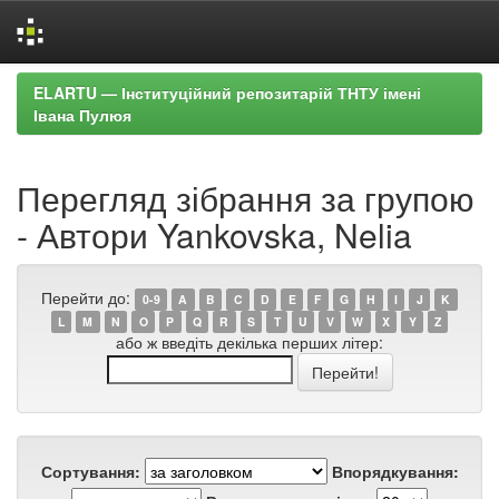
Skip
ELARTU — Інституційний репозитарій ТНТУ імені
navigation
Івана Пулюя
Перегляд зібрання за групою
- Автори Yankovska, Nelia
Перейти до:
0-9
A
B
C
D
E
F
G
H
I
J
K
L
M
N
O
P
Q
R
S
T
U
V
W
X
Y
Z
або ж введіть декілька перших літер:
Сортування:
Впорядкування: