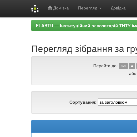
Домівка
Перегляд
Довідка
Skip
ELARTU — Інституційний репозитарій ТНТУ ім
navigation
Перегляд зібрання за гру
Перейти до:
0-9
A
або
Сортування: