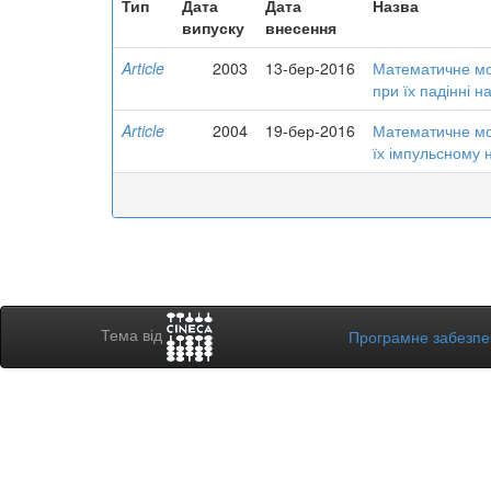
Тип
Дата
Дата
Назва
випуску
внесення
Article
2003
13-бер-2016
Математичне мо
при їх падінні 
Article
2004
19-бер-2016
Математичне мо
їх імпульсному 
Тема від
Програмне забезп