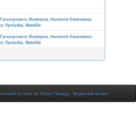
р Григорович
;
Вивюрка, Наталія Євгенівна
;
r
;
Vyviurka, Nataliia
р Григорович
;
Вивюрка, Наталія Євгенівна
;
r
;
Vyviurka, Nataliia
огічний інститут
та
Х’юлет Пакард
-
Зворотний зв’язок