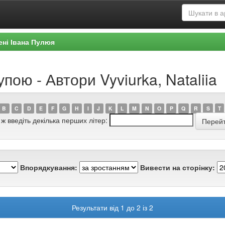
ені Івана Пулюя
пою - Автори Vyviurka, Nataliia
B
C
D
E
F
G
H
I
J
K
L
M
N
O
P
Q
R
S
T
 ж введіть декілька перших літер:
Впорядкування:
Вивести на сторінку:
Результати від 1 до 2 із 2