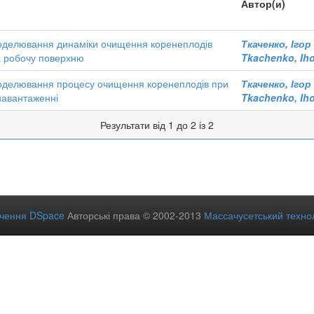
Автор(и)
делювання динаміки очищення коренеплодів
Ткаченко, Іго
на робочу поверхню
Tkachenko, Iho
делювання процесу очищення коренеплодів при
Ткаченко, Іго
навантаженні
Tkachenko, Iho
Результати від 1 до 2 із 2
ечення DSpace
Авторські права © 2002-2013
Массачусетський технол