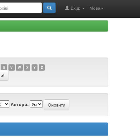
Вхід:
Мова
U
V
W
X
Y
Z
Автори: