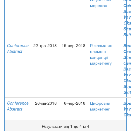
мережах
Сві
Вас
Vov
Oks
Shp
Svi
Conference
22-тра-2018
15-чер-2018
Реклама як
Вов
Abstract
елемент
Окс
концепції
Шп
маркетингу
Сві
Вас
Vov
Oks
Shp
Svi
Conference
26-кві-2018
6-чер-2018
Цифровий
Вов
Abstract
маркетинг
Vov
Oks
Результати від 1 до 4 із 4