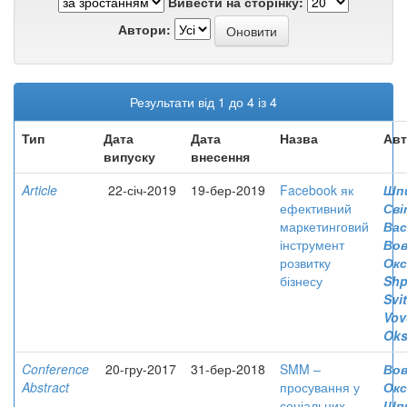
Вивести на сторінку:
Автори:
Результати від 1 до 4 із 4
Тип
Дата
Дата
Назва
Авт
випуску
внесення
Article
22-січ-2019
19-бер-2019
Facebook як
Шп
ефективний
Сві
маркетинговий
Вас
інструмент
Вов
розвитку
Окс
бізнесу
Shp
Svi
Vov
Oks
Conference
20-гру-2017
31-бер-2018
SMM –
Вов
Abstract
просування у
Окс
соціальних
Шп