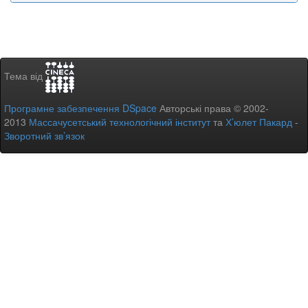
Тема від
Програмне забезпечення DSpace
Авторські права © 2002-
2013
Массачусетський технологічний інститут
та
Х’юлет Пакард
-
Зворотний зв’язок