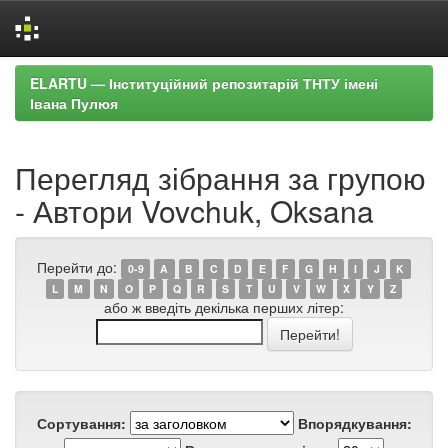
Skip
ELARTU — Інституційний репозитарій ТНТУ імені
navigation
Івана Пулюя
Перегляд зібрання за групою
- Автори Vovchuk, Oksana
Перейти до:
0-9
A
B
C
D
E
F
G
H
I
J
K
L
M
N
O
P
Q
R
S
T
U
V
W
X
Y
Z
або ж введіть декілька перших літер:
Сортування:
Впорядкування: