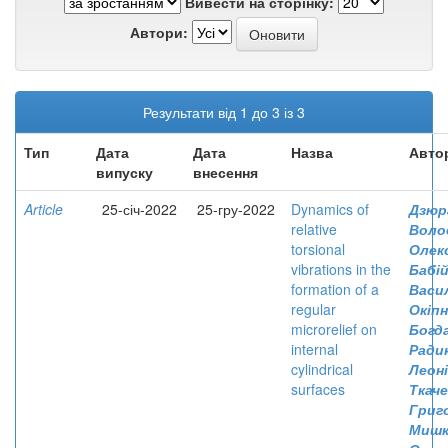
Вивести на сторінку:
Автори:
Результати від 1 до 3 із 3
Тип
Дата
Дата
Назва
Авто
випуску
внесення
Article
25-січ-2022
25-гру-2022
Dynamics of
Дзюр
relative
Воло
torsional
Олек
vibrations in the
Бабій
formation of a
Васи
regular
Окіпн
microrelief on
Богд
internal
Ради
cylindrical
Леон
surfaces
Ткаче
Григ
Мишк