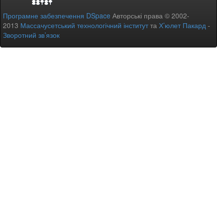
Програмне забезпечення DSpace
Авторські права © 2002-
2013
Массачусетський технологічний інститут
та
Х’юлет Пакард
-
Зворотний зв’язок