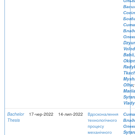
Ольг
Васи
Сокіл
Богда
Сита
Влад
Олек
Dzyur
Volo
Babii,
Okipn
Radyk
Tkach
Mysh
Olha
Marii
Sytar
Vlady
Bachelor
17-чер-2022
14-лип-2022
Вдосконалення
Сита
Thesis
технологічного
Влад
процесу
Олек
механічного
Sytar