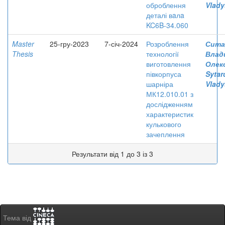
оброблення
Vlady
деталі вaлa
KC6B-34.060
Master
25-гру-2023
7-січ-2024
Розроблення
Сита
Thesis
технології
Влад
виготовлення
Олек
півкорпуса
Sytar
шарніра
Vlady
МК12.010.01 з
дослідженням
характеристик
кулькового
зачеплення
Результати від 1 до 3 із 3
Тема від