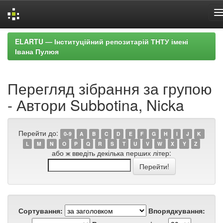
Skip
ELARTU — Інституційний репозитарій ТНТУ імені
navigation
Івана Пулюя
Перегляд зібрання за групою
- Автори Subbotina, Nicka
Перейти до:
0-9
A
B
C
D
E
F
G
H
I
J
K
L
M
N
O
P
Q
R
S
T
U
V
W
X
Y
Z
або ж введіть декілька перших літер:
Сортування:
Впорядкування: