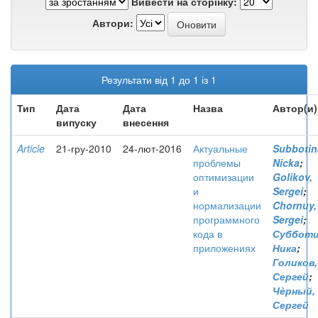
Вивести на сторінку:
Автори:
Результати від 1 до 1 із 1
Тип
Дата
Дата
Назва
Автор(и)
випуску
внесення
Article
21-гру-2010
24-лют-2016
Актуальные
Subbotin
проблемы
Nicka
;
оптимизации
Golikov,
и
Sergei
;
нормализации
Chornuy,
программного
Sergei
;
кода в
Субботи
приложениях
Ника
;
Голиков,
Сергей
;
Чѐрный,
Сергей