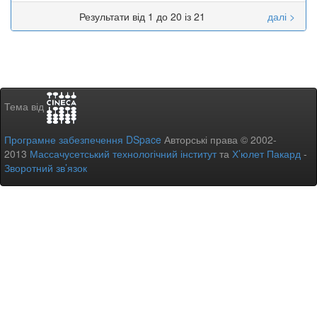
Результати від 1 до 20 із 21
далі >
Тема від
Програмне забезпечення DSpace
Авторські права © 2002-
2013
Массачусетський технологічний інститут
та
Х’юлет Пакард
-
Зворотний зв’язок