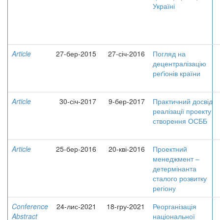
Україні
Article
27-бер-2015
27-січ-2016
Погляд на
децентралізацію
реґіонів країни
Article
30-січ-2017
9-бер-2017
Практичний досвід
реалізації проекту
створення ОСББ
Article
25-бер-2016
20-кві-2016
Проектний
менеджмент –
детермінанта
сталого розвитку
регіону
Conference
24-лис-2021
18-гру-2021
Реорганізація
Abstract
національної