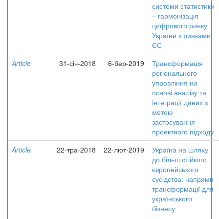
системи статистики
– гармонізація
цифрового ринку
України з ринками
ЄС
Article
31-січ-2018
6-бер-2019
Трансформація
регіонального
управління на
основі аналізу та
інтеграції даних з
метою
застосування
проектного підходу
Article
22-тра-2018
22-лют-2019
Україна на шляху
до більш стійкого
європейського
сусідства: напрями
трансформації для
українського
бізнесу