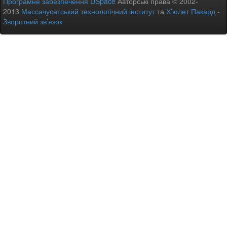
Програмне забезпечення DSpace
Авторські права © 2002-
2013
Массачусетський технологічний інститут
та
Х’юлет Пакард
-
Зворотний зв’язок