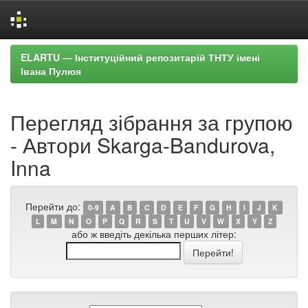
Skip
ELARTU — Інституційний репозитарій ТНТУ імені
navigation
Івана Пулюя
Перегляд зібрання за групою
- Автори Skarga-Bandurova,
Inna
Перейти до:
0-9
A
B
C
D
E
F
G
H
I
J
K
L
M
N
O
P
Q
R
S
T
U
V
W
X
Y
Z
або ж введіть декілька перших літер: