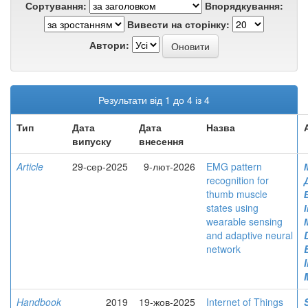
Сортування:
Впорядкування:
Вивести на сторінку:
Автори:
Результати від 1 до 4 із 4
Тип
Дата
Дата
Назва
випуску
внесення
Article
29-сер-2025
9-лют-2026
EMG pattern
recognition for
thumb muscle
states using
wearable sensing
and adaptive neural
network
Handbook
2019
19-жов-2025
Internet of Things