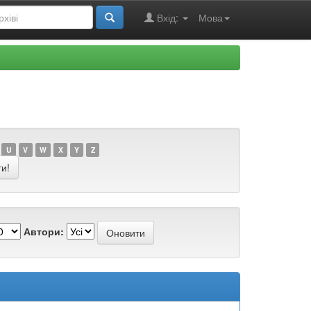
Вхід:
Мова
U
V
W
X
Y
Z
Автори: