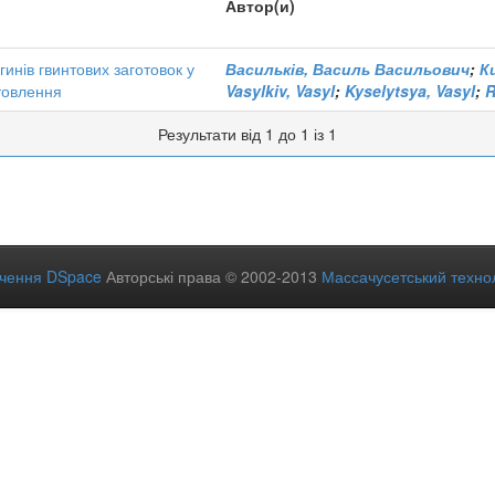
Автор(и)
инів гвинтових заготовок у
Васильків, Василь Васильович
;
К
отовлення
Vasylkiv, Vasyl
;
Kyselytsya, Vasyl
;
R
Результати від 1 до 1 із 1
ечення DSpace
Авторські права © 2002-2013
Массачусетський технол