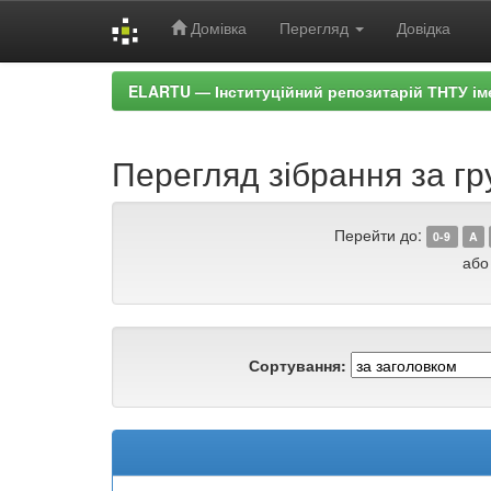
Домівка
Перегляд
Довідка
Skip
ELARTU — Інституційний репозитарій ТНТУ ім
navigation
Перегляд зібрання за гр
Перейти до:
0-9
A
або
Сортування: