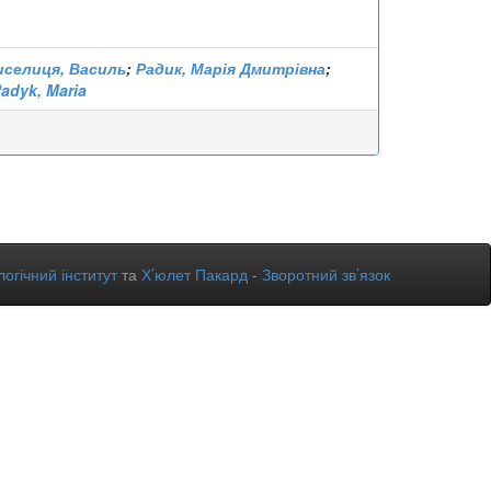
иселиця, Василь
;
Радик, Марія Дмитрівна
;
adyk, Maria
огічний інститут
та
Х’юлет Пакард
-
Зворотний зв’язок