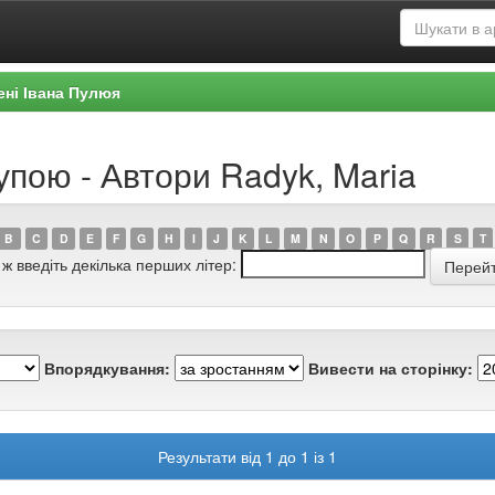
ені Івана Пулюя
упою - Автори Radyk, Maria
B
C
D
E
F
G
H
I
J
K
L
M
N
O
P
Q
R
S
T
 ж введіть декілька перших літер:
Впорядкування:
Вивести на сторінку:
Результати від 1 до 1 із 1