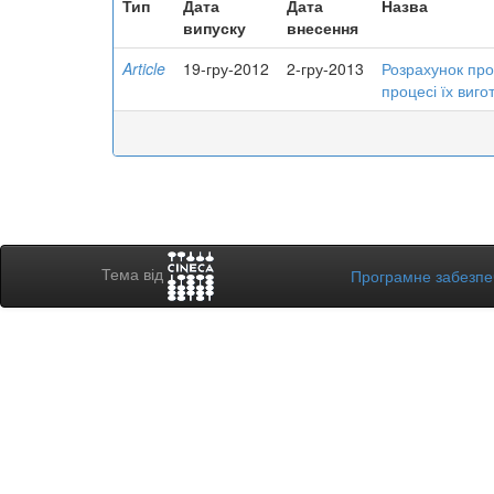
Тип
Дата
Дата
Назва
випуску
внесення
Article
19-гру-2012
2-гру-2013
Розрахунок прог
процесі їх виг
Тема від
Програмне забезп