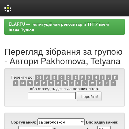
Skip
ELARTU — Інституційний репозитарій ТНТУ імені
navigation
Івана Пулюя
Перегляд зібрання за групою
- Автори Pakhomova, Tetyana
Перейти до:
0-9
A
B
C
D
E
F
G
H
I
J
K
L
M
N
O
P
Q
R
S
T
U
V
W
X
Y
Z
або ж введіть декілька перших літер:
Сортування:
Впорядкування: