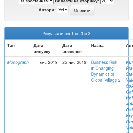
Вивести на сторінку:
Автори:
Результати від 1 до 3 із 3
Тип
Дата
Дата
Назва
Авт
випуску
внесення
Monograph
лис-2019
25-лис-2019
Business Risk
Kum
in Changing
Pra
Dynamics of
Sta
Global Village 2
Vаl
Sok
Gal
Hol
Jul
Osi
Kry
Om
Vol