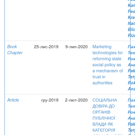
Kat
Fed
Kra
Nat
Bil
Riz
Book
25-лис-2019
9-лип-2020
Marketing
Па
Chapter
technologies for
Те
reforming state
Ро
social policy as
Ан
a mechanism of
Pa
trust in
Tet
authorities
Rok
Ana
Article
гру-2019
2-лют-2020
СОЦІАЛЬНА
Па
ДОВІРА ДО
Те
ОРГАНІВ
Ро
ПУБЛІЧНОЇ
Ан
ВЛАДИ ЯК
Pa
КАТЕГОРІЯ
Tet