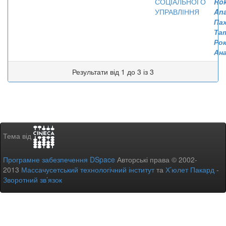
СОЦІАЛЬНОГО
Rok
УПРАВЛІННЯ
Ana
Па
Та
Ро
Ан
Результати від 1 до 3 із 3
Тема від
Програмне забезпечення DSpace
Авторські права © 2002-
2013
Массачусетський технологічний інститут
та
Х’юлет Пакард
-
Зворотний зв’язок