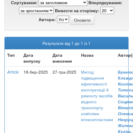
Сортування:
Впорядкування:
Вивести на сторінку:
Автори:
Результати від 1 до 1 із 1
Тип
Дата
Дата
Назва
Автор(
випуску
внесення
Article
18-бер-2025
27-тра-2025
Метод
Букето
підвищення
Клєвцо
ефективності
Костя
експлуатації й
Тотось
ремонту засобів
Васил
водного
Соценк
транспорту
Віталі
новітніми
Олекс
епоксипластами
Негруц
Житник
Куліш,