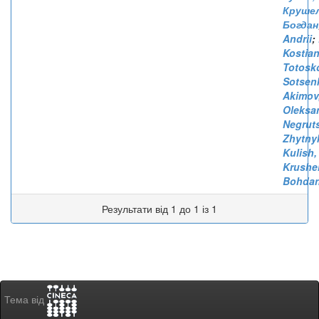
Крушел
Богдан
Andrii
;
Kostia
Totosk
Sotsenk
Akimov
Oleksa
Negrut
Zhytny
Kulish,
Krushel
Bohda
Результати від 1 до 1 із 1
Тема від