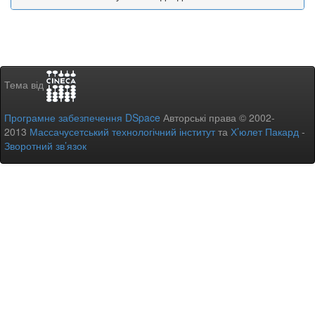
Тема від
Програмне забезпечення DSpace
Авторські права © 2002-
2013
Массачусетський технологічний інститут
та
Х’юлет Пакард
-
Зворотний зв’язок