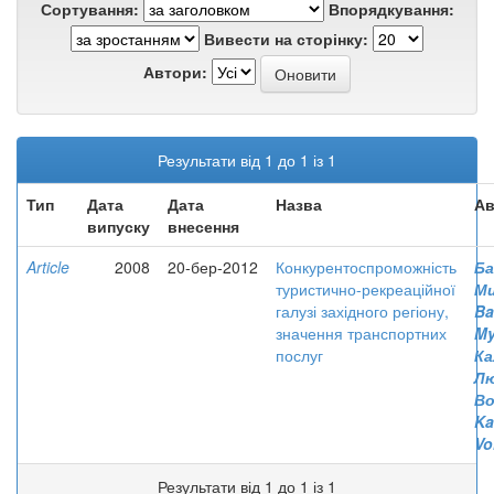
Сортування:
Впорядкування:
Вивести на сторінку:
Автори:
Результати від 1 до 1 із 1
Тип
Дата
Дата
Назва
Ав
випуску
внесення
Article
2008
20-бер-2012
Конкурентоспроможність
Ба
туристично-рекреаційної
Ми
галузі західного регіону,
Ba
значення транспортних
My
послуг
Ка
Л
Во
Ka
Vo
Результати від 1 до 1 із 1