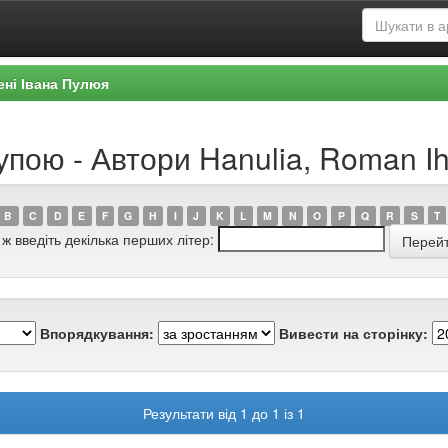
ені Івана Пулюя
упою - Автори Hanulia, Roman I
B
C
D
E
F
G
H
I
J
K
L
M
N
O
P
Q
R
S
T
 ж введіть декілька перших літер:
Впорядкування:
Вивести на сторінку:
Результати від 1 до 1 із 1