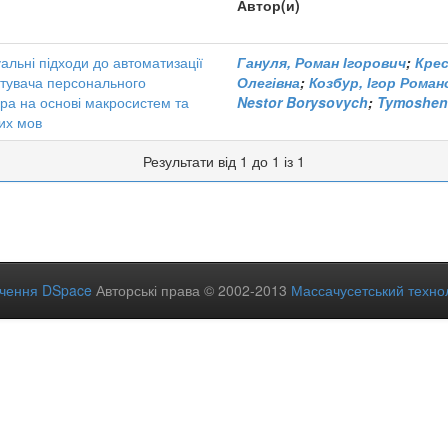
Автор(и)
уальні підходи до автоматизації
Гануля, Роман Ігорович
;
Крес
стувача персонального
Олегівна
;
Козбур, Ігор Роман
ра на основі макросистем та
Nestor Borysovych
;
Tymoshenk
их мов
Результати від 1 до 1 із 1
ечення DSpace
Авторські права © 2002-2013
Массачусетський технол