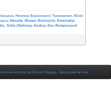
інський, Нестор Борисович
;
Тимошенко, Юлія
ович
;
Hanulia, Roman Ihorovych
;
Kresinskyi,
o, Yuliia Olehivna
;
Kozbur, Ihor Romanovych
огічний інститут
та
Х’юлет Пакард
-
Зворотний зв’язок