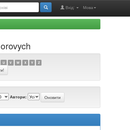
Вхід:
Мова
horovych
U
V
W
X
Y
Z
Автори: