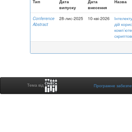
Тип
Дата
Дата
Назва
випуску
внесення
Conference
28-лис-2025
10-кві-2026
Інтелект
Abstract
дій кори
комп’юте
скриптов
Тема від
Програмне забезп