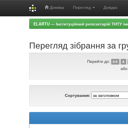
Домівка
Перегляд
Довідка
Skip
ELARTU — Інституційний репозитарій ТНТУ ім
navigation
Перегляд зібрання за гр
Перейти до:
0-9
A
або
Сортування: