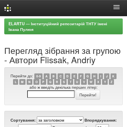
Skip
ELARTU — Інституційний репозитарій ТНТУ імені
navigation
Івана Пулюя
Перегляд зібрання за групою
- Автори Flissak, Andriy
Перейти до:
0-9
A
B
C
D
E
F
G
H
I
J
K
L
M
N
O
P
Q
R
S
T
U
V
W
X
Y
Z
або ж введіть декілька перших літер:
Сортування:
Впорядкування: