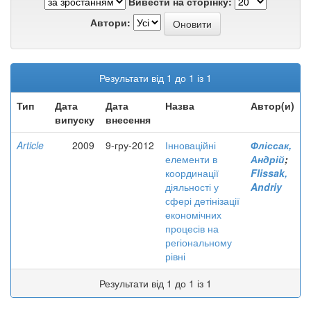
Вивести на сторінку:
Автори:
Результати від 1 до 1 із 1
Тип
Дата
Дата
Назва
Автор(и)
випуску
внесення
Article
2009
9-гру-2012
Інноваційні
Фліссак,
елементи в
Андрій
;
координації
Flissak,
діяльності у
Andriy
сфері детінізації
економічних
процесів на
регіональному
рівні
Результати від 1 до 1 із 1