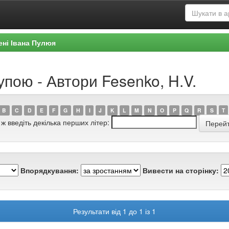
ені Івана Пулюя
упою - Автори Fesenko, H.V.
B
C
D
E
F
G
H
I
J
K
L
M
N
O
P
Q
R
S
T
 ж введіть декілька перших літер:
Впорядкування:
Вивести на сторінку:
Результати від 1 до 1 із 1