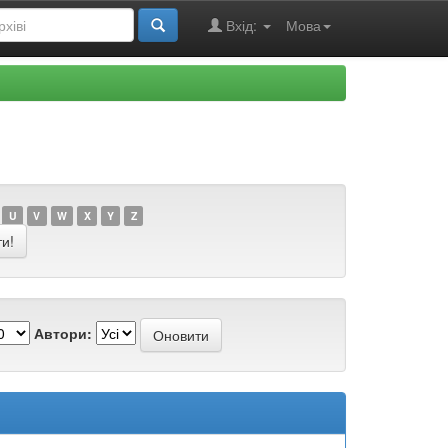
Вхід:
Мова
U
V
W
X
Y
Z
Автори: