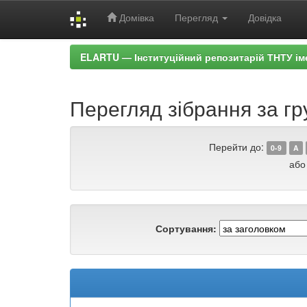
Домівка
Перегляд
Довідка
Skip
ELARTU — Інституційний репозитарій ТНТУ ім
navigation
Перегляд зібрання за гр
Перейти до:
0-9
A
або
Сортування: