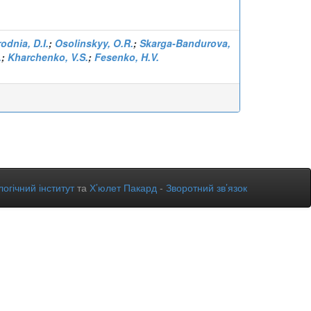
odnia, D.I.
;
Osolinskyy, O.R.
;
Skarga-Bandurova,
.
;
Kharchenko, V.S.
;
Fesenko, H.V.
огічний інститут
та
Х’юлет Пакард
-
Зворотний зв’язок