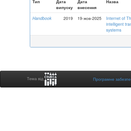
Тип
Дата
Дата
Назва
випуску
внесення
Handbook
2019
19-жов-2025
Internet of Th
intelligent tr
systems
Тема від
Програмне забезп