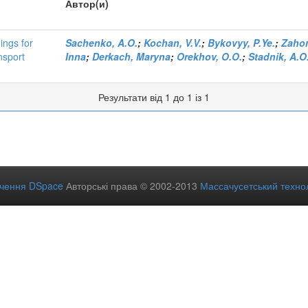
Автор(и)
ings for
Sachenko, A.O.
;
Kochan, V.V.
;
Bykovyy, P.Ye.
;
Zahor
ansport
Inna
;
Derkach, Maryna
;
Orekhov, O.O.
;
Stadnik, A.O
Результати від 1 до 1 із 1
ечення DSpace
Авторські права © 2002-2013
Массачусетський технол