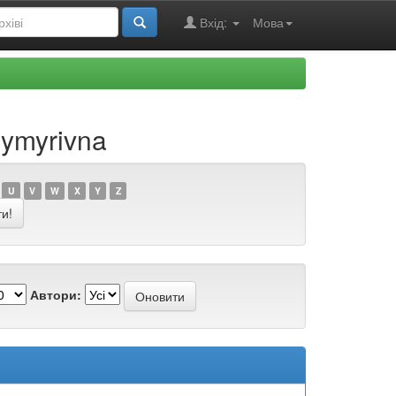
Вхід:
Мова
dymyrivna
U
V
W
X
Y
Z
Автори: