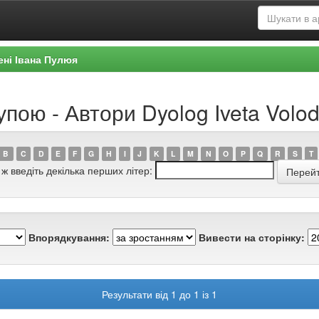
ені Івана Пулюя
упою - Автори Dyolog Iveta Volo
B
C
D
E
F
G
H
I
J
K
L
M
N
O
P
Q
R
S
T
 ж введіть декілька перших літер:
Впорядкування:
Вивести на сторінку:
Результати від 1 до 1 із 1