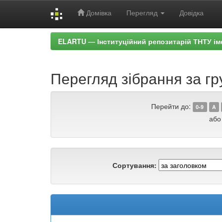
Домівка
Перегляд
Довідка
Skip
ELARTU — Інституційний репозитарій ТНТУ ім
navigation
Перегляд зібрання за гр
Перейти до:
0-9
A
або
Сортування: