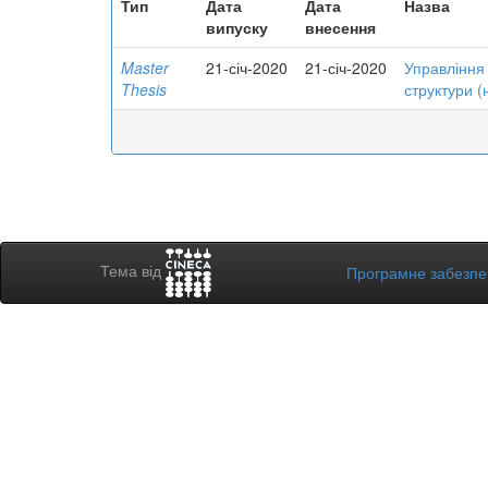
Тип
Дата
Дата
Назва
випуску
внесення
Master
21-січ-2020
21-січ-2020
Управління 
Thesis
структури (
Тема від
Програмне забезп