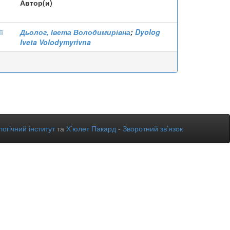
Автор(и)
ї
Дьолог, Івета Володимирівна
;
Dyolog
Iveta Volodymyrivna
огічний інститут
та
Х’юлет Пакард
-
Зворотний зв’язок