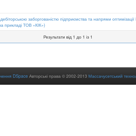
дебіторською заборгованістю підприємства та напрями оптимізації ї
на прикладі ТОВ «КІК»)
Результати від 1 до 1 із 1
ечення DSpace
Авторські права © 2002-2013
Массачусетський технол