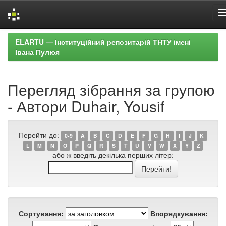
Skip
ELARTU — Інституційний репозитарій ТНТУ імені
navigation
Івана Пулюя
Перегляд зібрання за групою
- Автори Duhair, Yousif
Перейти до:
0-9
A
B
C
D
E
F
G
H
I
J
K
L
M
N
O
P
Q
R
S
T
U
V
W
X
Y
Z
або ж введіть декілька перших літер:
Сортування:
Впорядкування: