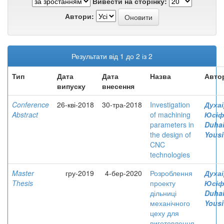
Вивести на сторінку:
Автори:
Результати від 1 до 2 із 2
Тип
Дата
Дата
Назва
Авто
випуску
внесення
Conference
26-кві-2018
30-тра-2018
Investigation
Духаі
Abstract
of machining
Юсіф
parameters in
Duhai
the design of
Yousi
CNC
technologies
Master
гру-2019
4-бер-2020
Розроблення
Духаі
Thesis
проекту
Юсіф
дільниці
Duhai
механічного
Yousi
цеху для
виготовлення