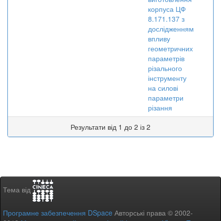
корпуса ЦФ
8.171.137 з
дослідженням
впливу
геометричних
параметрів
різального
інструменту
на силові
параметри
різання
Результати від 1 до 2 із 2
Тема від
Програмне забезпечення DSpace
Авторські права © 2002-